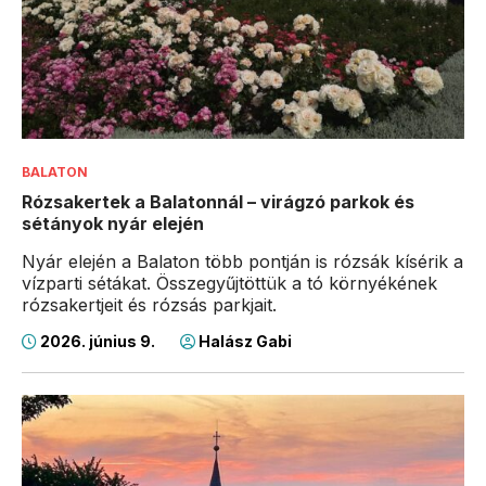
BALATON
Rózsakertek a Balatonnál – virágzó parkok és
sétányok nyár elején
Nyár elején a Balaton több pontján is rózsák kísérik a
vízparti sétákat. Összegyűjtöttük a tó környékének
rózsakertjeit és rózsás parkjait.
2026. június 9.
Halász Gabi