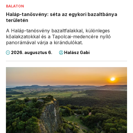
BALATON
Haláp-tanösvény: séta az egykori bazaltbánya
területén
A Haláp-tanösvény bazaltfalakkal, különleges
kőalakzatokkal és a Tapolcai-medencére nyíló
panorámával várja a kirándulókat.
2026. augusztus 6.
Halász Gabi