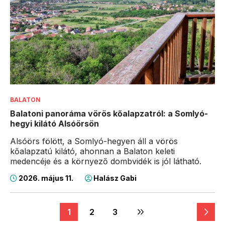
BALATON
Balatoni panoráma vörös kőalapzatról: a Somlyó-
hegyi kilátó Alsóörsön
Alsóörs fölött, a Somlyó-hegyen áll a vörös
kőalapzatú kilátó, ahonnan a Balaton keleti
medencéje és a környező dombvidék is jól látható.
2026. május 11.
Halász Gabi
1
2
3