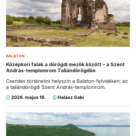
BALATON
Középkori falak a dörögdi mezők között – a Szent
András-templomrom Taliándörögdön
Csendes történelmi helyszín a Balaton-felvidéken: ez
a taliándörögdi Szent András-templomrom.
2026. május 19.
Halász Gabi