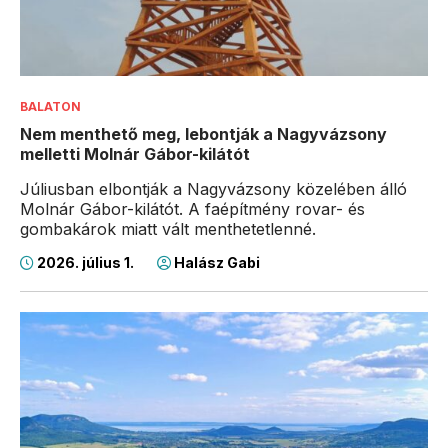
BALATON
Nem menthető meg, lebontják a Nagyvázsony
melletti Molnár Gábor-kilátót
Júliusban elbontják a Nagyvázsony közelében álló
Molnár Gábor-kilátót. A faépítmény rovar- és
gombakárok miatt vált menthetetlenné.
2026. július 1.
Halász Gabi