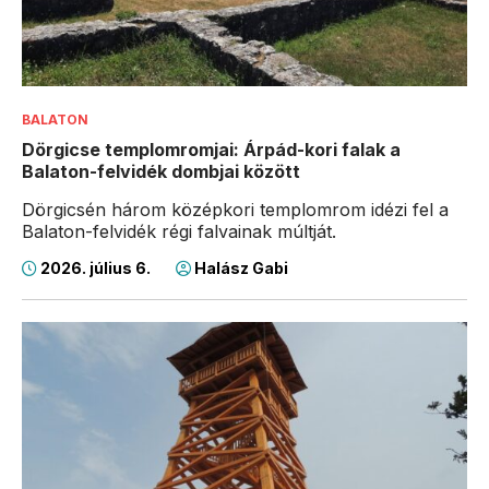
BALATON
Dörgicse templomromjai: Árpád-kori falak a
Balaton-felvidék dombjai között
Dörgicsén három középkori templomrom idézi fel a
Balaton-felvidék régi falvainak múltját.
2026. július 6.
Halász Gabi