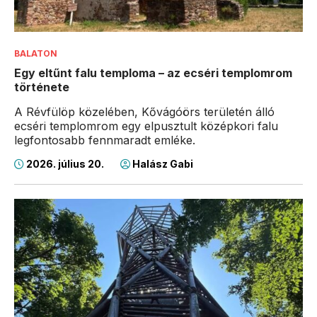
BALATON
Egy eltűnt falu temploma – az ecséri templomrom
története
A Révfülöp közelében, Kővágóörs területén álló
ecséri templomrom egy elpusztult középkori falu
legfontosabb fennmaradt emléke.
2026. július 20.
Halász Gabi