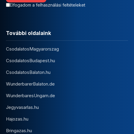
Elfogadom a felhasználási feltételeket
További oldalaink
CsodalatosMagyarorszag
CsodalatosBudapest.hu
CsodalatosBalaton.hu
WunderbarerBalaton.de
WunderbaresUngarn.de
Jegyvasarlas.hu
Hajozas.hu
Bringazas.hu