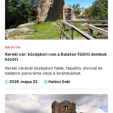
BALATON
Kereki vár: középkori rom a Balaton fölötti dombok
között
Kereki váránál középkori falak, fapallós útvonal és
balatoni panoráma várja a kirándulókat.
2026. május 22.
Halász Gabi