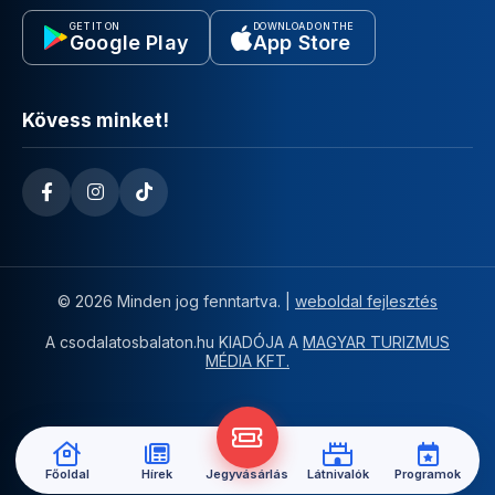
GET IT ON
DOWNLOAD ON THE
Google Play
App Store
Kövess minket!
© 2026 Minden jog fenntartva. |
weboldal fejlesztés
A csodalatosbalaton.hu KIADÓJA A
MAGYAR TURIZMUS
MÉDIA KFT.
Főoldal
Hírek
Jegyvásárlás
Látnivalók
Programok