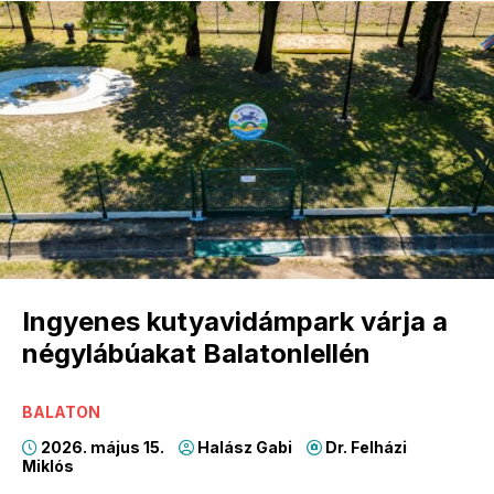
Ingyenes kutyavidámpark várja a
négylábúakat Balatonlellén
BALATON
2026. május 15.
Halász Gabi
Dr. Felházi
Miklós