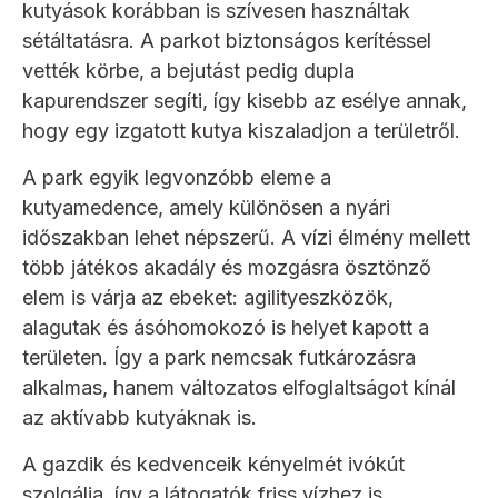
kutyások korábban is szívesen használtak
sétáltatásra. A parkot biztonságos kerítéssel
vették körbe, a bejutást pedig dupla
kapurendszer segíti, így kisebb az esélye annak,
hogy egy izgatott kutya kiszaladjon a területről.
A park egyik legvonzóbb eleme a
kutyamedence, amely különösen a nyári
időszakban lehet népszerű. A vízi élmény mellett
több játékos akadály és mozgásra ösztönző
elem is várja az ebeket: agilityeszközök,
alagutak és ásóhomokozó is helyet kapott a
területen. Így a park nemcsak futkározásra
alkalmas, hanem változatos elfoglaltságot kínál
az aktívabb kutyáknak is.
A gazdik és kedvenceik kényelmét ivókút
szolgálja, így a látogatók friss vízhez is