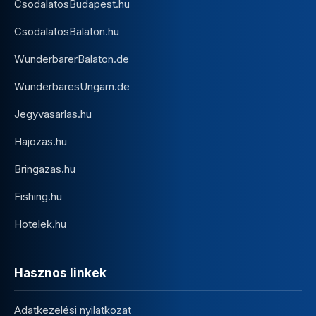
CsodalatosBudapest.hu
CsodalatosBalaton.hu
WunderbarerBalaton.de
WunderbaresUngarn.de
Jegyvasarlas.hu
Hajozas.hu
Bringazas.hu
Fishing.hu
Hotelek.hu
Hasznos linkek
Adatkezelési nyilatkozat