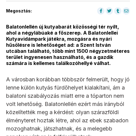
Megosztás:
Balatonlellén új kutyabarát közösségi tér nyílt,
ahol a négylábúaké a főszerep. A Balatonlellei
Kutyavidámpark játékra, mozgásra és nyári
hűsölésre is lehetőséget ad: a Szent István
utcában található, több mint 1500 négyzetméteres
terület ingyenesen használható, és a gazdik
számára is kellemes találkozóhellyé válhat.
A városban korábban többször felmerült, hogy jó
lenne külön kutyás fürdőhelyet kialakítani, ám a
balatoni szabályozás miatt erre a tóparton nem
volt lehetőség. Balatonlellén ezért más irányból
közelítették meg a kérdést: olyan szárazföldi
élményteret hoztak létre, ahol az ebek szabadon
mozoghatnak, játszhatnak, és a melegebb