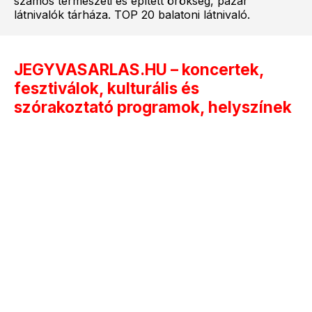
számos természeti és épített örökség, pazar
látnivalók tárháza. TOP 20 balatoni látnivaló.
JEGYVASARLAS.HU – koncertek,
fesztiválok, kulturális és
szórakoztató programok, helyszínek