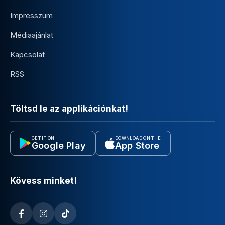
Impresszum
Médiaajánlat
Kapcsolat
RSS
Töltsd le az applikációnkat!
GET IT ON
DOWNLOAD ON THE
Google Play
App Store
Kövess minket!