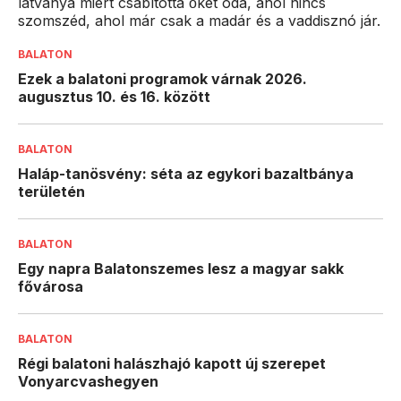
látványa miért csábította őket oda, ahol nincs
szomszéd, ahol már csak a madár és a vaddisznó jár.
BALATON
Ezek a balatoni programok várnak 2026.
augusztus 10. és 16. között
BALATON
Haláp-tanösvény: séta az egykori bazaltbánya
területén
BALATON
Egy napra Balatonszemes lesz a magyar sakk
fővárosa
BALATON
Régi balatoni halászhajó kapott új szerepet
Vonyarcvashegyen