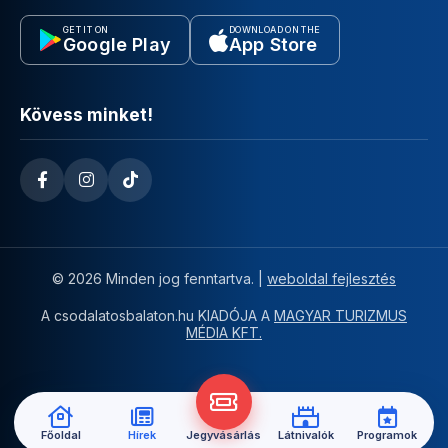
GET IT ON
DOWNLOAD ON THE
Google Play
App Store
Kövess minket!
© 2026 Minden jog fenntartva. |
weboldal fejlesztés
A csodalatosbalaton.hu KIADÓJA A
MAGYAR TURIZMUS
MÉDIA KFT.
Főoldal
Hírek
Jegyvásárlás
Látnivalók
Programok