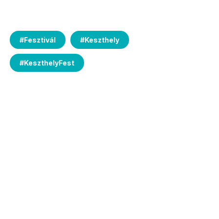
#
Fesztivál
#
Keszthely
#
KeszthelyFest