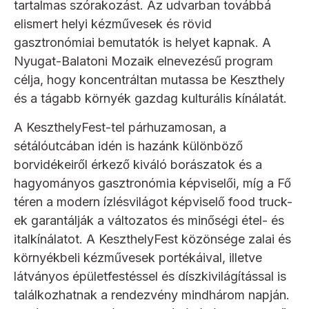
tartalmas szórakozást. Az udvarban továbbá
elismert helyi kézművesek és rövid
gasztronómiai bemutatók is helyet kapnak. A
Nyugat-Balatoni Mozaik elnevezésű program
célja, hogy koncentráltan mutassa be Keszthely
és a tágabb környék gazdag kulturális kínálatát.
A KeszthelyFest-tel párhuzamosan, a
sétálóutcában idén is hazánk különböző
borvidékeiről érkező kiváló borászatok és a
hagyományos gasztronómia képviselői, míg a Fő
téren a modern ízlésvilágot képviselő food truck-
ek garantálják a változatos és minőségi étel- és
italkínálatot. A KeszthelyFest közönsége zalai és
környékbeli kézművesek portékáival, illetve
látványos épületfestéssel és díszkivilágítással is
találkozhatnak a rendezvény mindhárom napján.