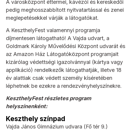
A városközpont éttermei, kávézói és kereskedői
pedig meghosszabbított nyitvatartással és zenei
meglepetésekkel várják a látogatókat.
A KeszthelyFest valamennyi programja
díjmentesen látogatható! A Vajda udvart, a
Goldmark Károly Művelődési Központ udvarát és
az Amazon Ház Látogatóközpont programjait
kizárólag védettségi igazolvánnyal (kártya vagy
applikáció) rendelkezők látogathatják, illetve 18
év alattiak csak védett személy kíséretében
léphetnek be ezekre a rendezvényhelyszínekre.
KeszthelyFest részletes program
helyszínenként:
Keszthely színpad
Vajda János Gimnázium udvara (Fő tér 9.)