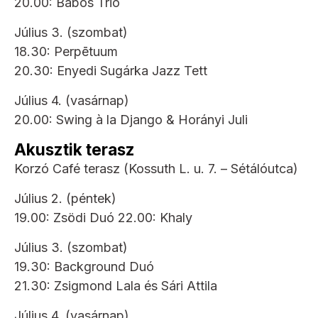
20.00: Babos Trió
Július 3. (szombat)
18.30: Perpētuum
20.30: Enyedi Sugárka Jazz Tett
Július 4. (vasárnap)
20.00: Swing à la Django & Horányi Juli
Akusztik terasz
Korzó Café terasz (Kossuth L. u. 7. – Sétálóutca)
Július 2. (péntek)
19.00: Zsödi Duó 22.00: Khaly
Július 3. (szombat)
19.30: Background Duó
21.30: Zsigmond Lala és Sári Attila
Július 4. (vasárnap)