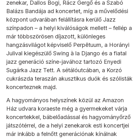
zenekar, Dallos Bogi, Rácz Gergő és a Szabó
Balázs Bandája ad koncertet, míg a művelődési
központ udvarában felállításra kerülő Jazz
színpadon – a helyi kiválóságok mellett – fellép a
már többszörösen díjazott, különleges
hangzásvilágot képviselő Perpētuum, a Horányi
Julival kiegészülő Swing à la Django és a fiatal
jazz generáció színe-javához tartozó Enyedi
Sugárka Jazz Tett. A sétálóutcában, a Korzó
cukrászda teraszán akusztikus duók és szólisták
koncerteznek majd.
A hagyományos helyszínek közül az Amazon
Ház udvara koraeste még a gyermekeket várja
koncertekkel, bábelőadással és hagyományőrző
játszótérrel, de a helyi zenekarok esti koncertjei
már inkább a felnőtt generációnak kínálnak