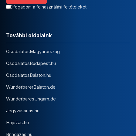
Elfogadom a felhasználási feltételeket
További oldalaink
CsodalatosMagyarorszag
CsodalatosBudapest.hu
CsodalatosBalaton.hu
WunderbarerBalaton.de
WunderbaresUngarn.de
Jegyvasarlas.hu
Hajozas.hu
Bringazas.hu