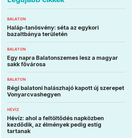
BALATON
Haláp-tanösvény: séta az egykori
bazaltbánya területén
BALATON
Egy napra Balatonszemes lesz a magyar
sakk fővárosa
BALATON
Régi balatoni halászhajó kapott új szerepet
Vonyarcvashegyen
HÉVÍZ
Hévíz: ahol a feltöltődés napközben
kezdődik, az élmények pedig estig
tartanak