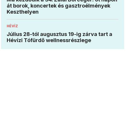
át borok, koncertek és gasztroélmények
Keszthelyen
HÉVÍZ
Július 28-tól augusztus 19-ig zárva tart a
Hévízi Tófürdő wellnessrészlege