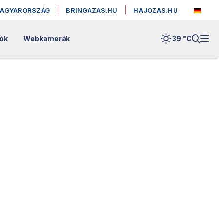
MAGYARORSZÁG
BRINGAZAS.HU
HAJOZAS.HU
lók
Webkamerák
39 °
C