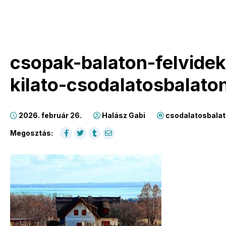
csopak-balaton-felvidek
kilato-csodalatosbalato
2026. február 26.
Halász Gabi
csodalatosbalat
Megosztás: