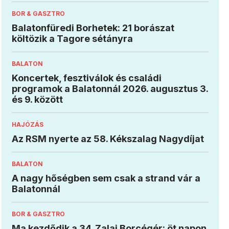
BOR & GASZTRO
Balatonfüredi Borhetek: 21 borászat
költözik a Tagore sétányra
BALATON
Koncertek, fesztiválok és családi
programok a Balatonnál 2026. augusztus 3.
és 9. között
HAJÓZÁS
Az RSM nyerte az 58. Kékszalag Nagydíjat
BALATON
A nagy hőségben sem csak a strand vár a
Balatonnál
BOR & GASZTRO
Ma kezdődik a 34. Zalai Borcégér: öt napon