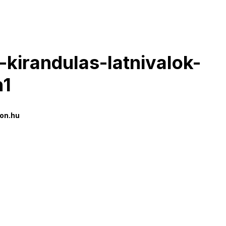
-kirandulas-latnivalok-
n1
on.hu