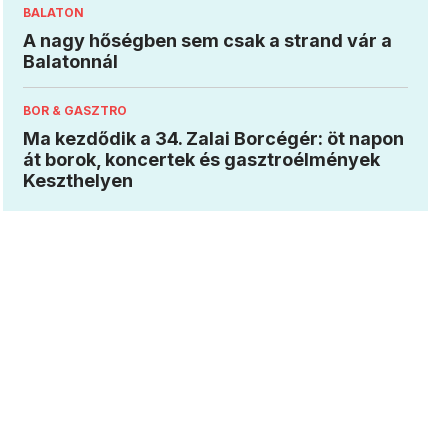
BALATON
A nagy hőségben sem csak a strand vár a
Balatonnál
BOR & GASZTRO
Ma kezdődik a 34. Zalai Borcégér: öt napon
át borok, koncertek és gasztroélmények
Keszthelyen