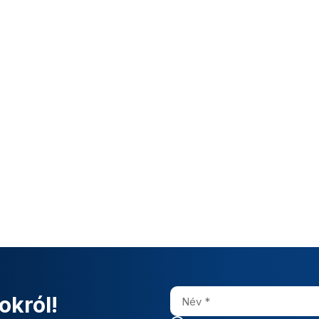
okról!