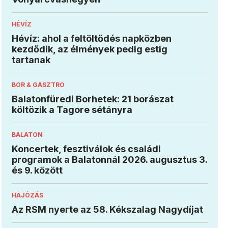
HÉVÍZ
Hévíz: ahol a feltöltődés napközben
kezdődik, az élmények pedig estig
tartanak
BOR & GASZTRO
Balatonfüredi Borhetek: 21 borászat
költözik a Tagore sétányra
BALATON
Koncertek, fesztiválok és családi
programok a Balatonnál 2026. augusztus 3.
és 9. között
HAJÓZÁS
Az RSM nyerte az 58. Kékszalag Nagydíjat