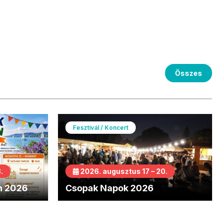
Összes
Fesztivál / Koncert
.
2026. augusztus 17 – 20.
n 2026
Csopak Napok 2026