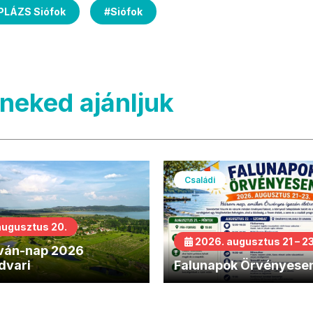
PLÁZS Siófok
#
Siófok
neked ajánljuk
Családi
augusztus 20.
2026. augusztus 21 – 23
tván-nap 2026
dvari
Falunapok Örvényese