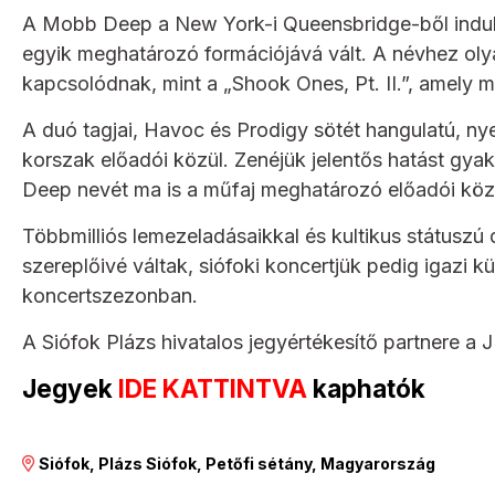
A Mobb Deep a New York-i Queensbridge-ből indult
egyik meghatározó formációjává vált. A névhez ol
kapcsolódnak, mint a „Shook Ones, Pt. II.”, amely m
A duó tagjai, Havoc és Prodigy sötét hangulatú, ny
korszak előadói közül. Zenéjük jelentős hatást gyak
Deep nevét ma is a műfaj meghatározó előadói közö
Többmilliós lemezeladásaikkal és kultikus státuszú
szereplőivé váltak, siófoki koncertjük pedig igazi k
koncertszezonban.
A Siófok Plázs hivatalos jegyértékesítő partner
Jegyek
IDE KATTINTVA
kaphatók
Siófok, Plázs Siófok, Petőfi sétány, Magyarország