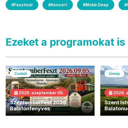
#
Fesztivál
#
Koncert
#
Mobb Deep
#
Ezeket a programokat is 
Családi
Ünnep
2026. szeptember 05.
2026. 
SzeptemberFest 2026
Szent Is
Balatonfenyves
Balatonu