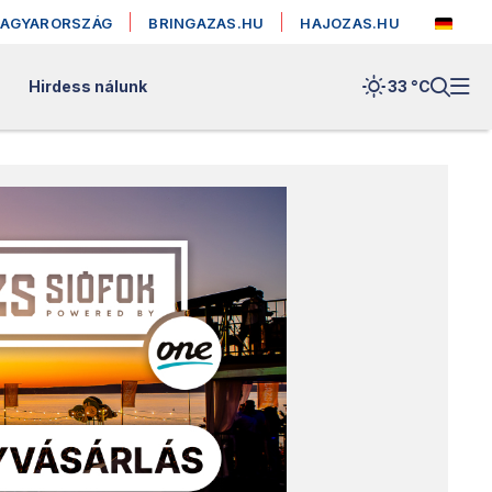
MAGYARORSZÁG
BRINGAZAS.HU
HAJOZAS.HU
Hirdess nálunk
33 °
C