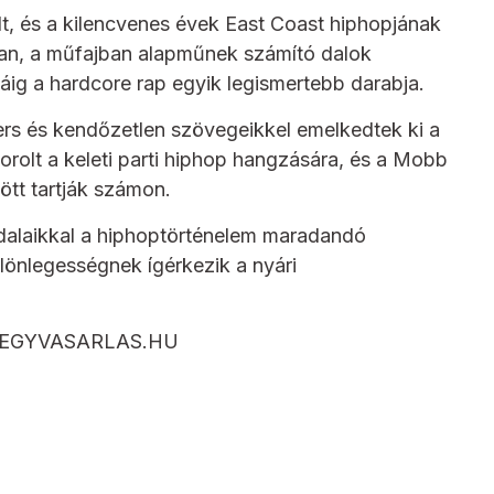
, és a kilencvenes évek East Coast hiphopjának
yan, a műfajban alapműnek számító dalok
áig a hardcore rap egyik legismertebb darabja.
ers és kendőzetlen szövegeikkel emelkedtek ki a
orolt a keleti parti hiphop hangzására, és a Mobb
tt tartják számon.
 dalaikkal a hiphoptörténelem maradandó
ülönlegességnek ígérkezik a nyári
e a JEGYVASARLAS.HU