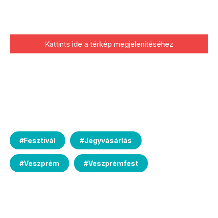
Kattints ide a térkép megjelenítéséhez
#
Fesztivál
#
Jegyvásárlás
#
Veszprém
#
Veszprémfest