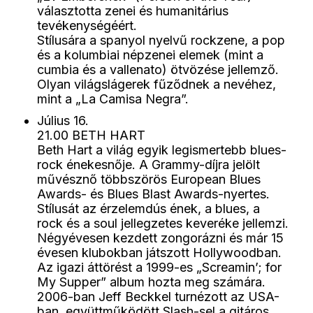
választotta zenei és humanitárius
tevékenységéért.
Stílusára a spanyol nyelvű rockzene, a pop
és a kolumbiai népzenei elemek (mint a
cumbia és a vallenato) ötvözése jellemző.
Olyan világslágerek fűződnek a nevéhez,
mint a „La Camisa Negra”.
Július 16.
21.00 BETH HART
Beth Hart a világ egyik legismertebb blues-
rock énekesnője. A Grammy-díjra jelölt
művésznő többszörös European Blues
Awards- és Blues Blast Awards-nyertes.
Stílusát az érzelemdús ének, a blues, a
rock és a soul jellegzetes keveréke jellemzi.
Négyévesen kezdett zongorázni és már 15
évesen klubokban játszott Hollywoodban.
Az igazi áttörést a 1999-es „Screamin’; for
My Supper” album hozta meg számára.
2006-ban Jeff Beckkel turnézott az USA-
ban, együttműködött Slash-sel a gitáros