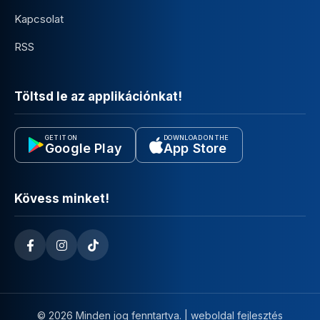
Kapcsolat
RSS
Töltsd le az applikációnkat!
GET IT ON
DOWNLOAD ON THE
Google Play
App Store
Kövess minket!
© 2026 Minden jog fenntartva. |
weboldal fejlesztés