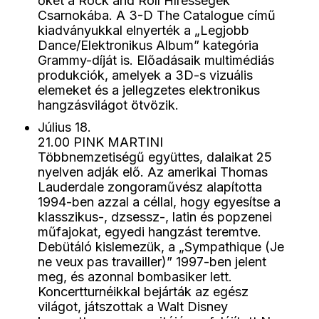
őket a Rock and Roll Hírességek
Csarnokába. A 3-D The Catalogue című
kiadványukkal elnyerték a „Legjobb
Dance/Elektronikus Album” kategória
Grammy-díját is. Előadásaik multimédiás
produkciók, amelyek a 3D-s vizuális
elemeket és a jellegzetes elektronikus
hangzásvilágot ötvözik.
Július 18.
21.00 PINK MARTINI
Többnemzetiségű együttes, dalaikat 25
nyelven adják elő. Az amerikai Thomas
Lauderdale zongoraművész alapította
1994-ben azzal a céllal, hogy egyesítse a
klasszikus-, dzsessz-, latin és popzenei
műfajokat, egyedi hangzást teremtve.
Debütáló kislemezük, a „Sympathique (Je
ne veux pas travailler)” 1997-ben jelent
meg, és azonnal bombasiker lett.
Koncertturnéikkal bejárták az egész
világot, játszottak a Walt Disney