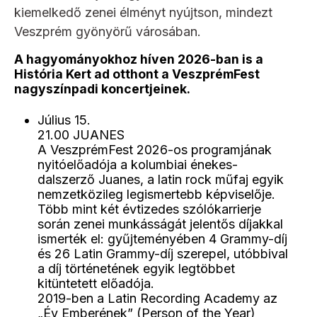
kiemelkedő zenei élményt nyújtson, mindezt
Veszprém gyönyörű városában.
A hagyományokhoz híven 2026-ban is a
História Kert ad otthont a VeszprémFest
nagyszínpadi koncertjeinek.
Július 15.
21.00 JUANES
A VeszprémFest 2026-os programjának
nyitóelőadója a kolumbiai énekes-
dalszerző Juanes, a latin rock műfaj egyik
nemzetközileg legismertebb képviselője.
Több mint két évtizedes szólókarrierje
során zenei munkásságát jelentős díjakkal
ismerték el: gyűjteményében 4 Grammy-díj
és 26 Latin Grammy-díj szerepel, utóbbival
a díj történetének egyik legtöbbet
kitüntetett előadója.
2019-ben a Latin Recording Academy az
„Év Emberének” (Person of the Year)