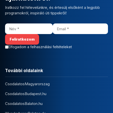
Iratkozz fel hírlevelünkre, és értesülj elsőként a legjobb
programokról, inspiráló úti tippekről!
Elfogadom a felhasználási feltételeket
További oldalaink
CsodalatosMagyarorszag
CsodalatosBudapest.hu
CsodalatosBalaton.hu