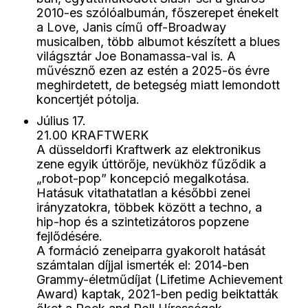
2010-es szólóalbumán, főszerepet énekelt
a Love, Janis című off-Broadway
musicalben, több albumot készített a blues
világsztár Joe Bonamassa-val is. A
művésznő ezen az estén a 2025-ös évre
meghirdetett, de betegség miatt lemondott
koncertjét pótolja.
Július 17.
21.00 KRAFTWERK
A düsseldorfi Kraftwerk az elektronikus
zene egyik úttörője, nevükhöz fűződik a
„robot-pop” koncepció megalkotása.
Hatásuk vitathatatlan a későbbi zenei
irányzatokra, többek között a techno, a
hip-hop és a szintetizátoros popzene
fejlődésére.
A formáció zeneiparra gyakorolt hatását
számtalan díjjal ismerték el: 2014-ben
Grammy-életműdíjat (Lifetime Achievement
Award) kaptak, 2021-ben pedig beiktatták