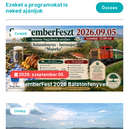
Ezeket a programokat is
Összes
neked ajánljuk
Családi
2026. szeptember 05.
SzeptemberFest 2026 Balatonfenyves
Ünnep