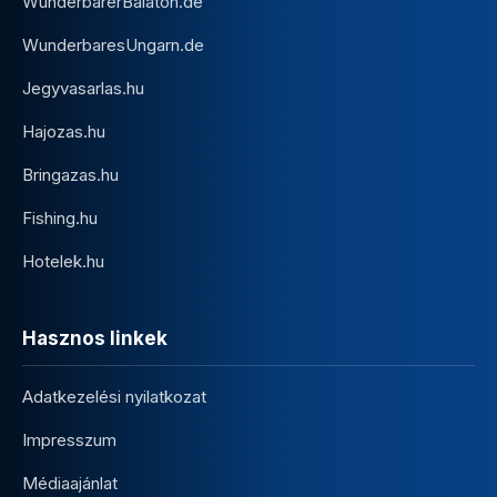
WunderbarerBalaton.de
WunderbaresUngarn.de
Jegyvasarlas.hu
Hajozas.hu
Bringazas.hu
Fishing.hu
Hotelek.hu
Hasznos linkek
Adatkezelési nyilatkozat
Impresszum
Médiaajánlat