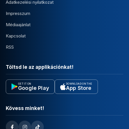
Adatkezelési nyilatkozat
Impresszum
Médiaajánlat
Kapcsolat
RSS
Töltsd le az applikációnkat!
GET IT ON
DOWNLOAD ON THE
Google Play
App Store
Kövess minket!