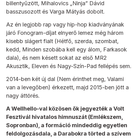
billentyűzött, Mihalovics „Ninja” Dávid
basszusozott és Varga Mátyás dobolt.
Az én legjobb rap vagy hip-hop kiadványának
járó Fonogram-díjat elnyerő lemez még három
kisebb slágert fialt (Hétfő, szerda, szombat,
kedd, Minden szobába kell egy álom, Farkasok
dala), és nem késett sokat az első MR2
Akusztik, Eleven és Nagy-Szín-Pad fellépés sem.
2014-ben két új dal (Nem érinthet meg, Valami
van a levegőben) érkezett, majd 2015-ben jött a
nagy áttörés.
A Wellhello-val közösen ők jegyezték a Volt
Fesztivál hivatalos himnuszát (Emlékszem,
Sopronban), a formáció mindeddig egyetlen
feldolgozásdala, a Darabokra törted a szívem