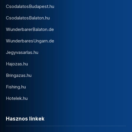
CsodalatosBudapest.hu
CsodalatosBalaton.hu
WunderbarerBalaton.de
WunderbaresUngarn.de
Jegyvasarlas.hu
Hajozas.hu
Bringazas.hu
Fishing.hu
Hotelek.hu
Hasznos linkek