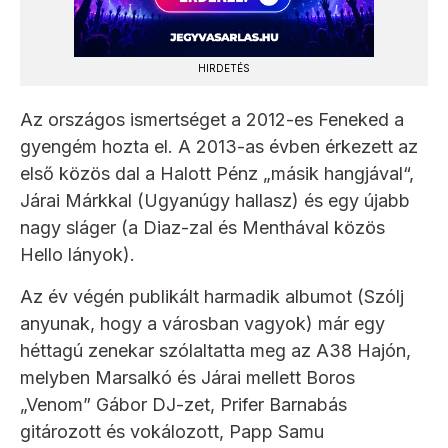
HIRDETÉS
Az országos ismertséget a 2012-es Feneked a
gyengém hozta el. A 2013-as évben érkezett az
első közös dal a Halott Pénz „másik hangjával“,
Járai Márkkal (Ugyanúgy hallasz) és egy újabb
nagy sláger (a Diaz-zal és Menthával közös
Hello lányok).
Az év végén publikált harmadik albumot (Szólj
anyunak, hogy a városban vagyok) már egy
héttagú zenekar szólaltatta meg az A38 Hajón,
melyben Marsalkó és Járai mellett Boros
„Venom” Gábor DJ-zet, Prifer Barnabás
gitározott és vokálozott, Papp Samu