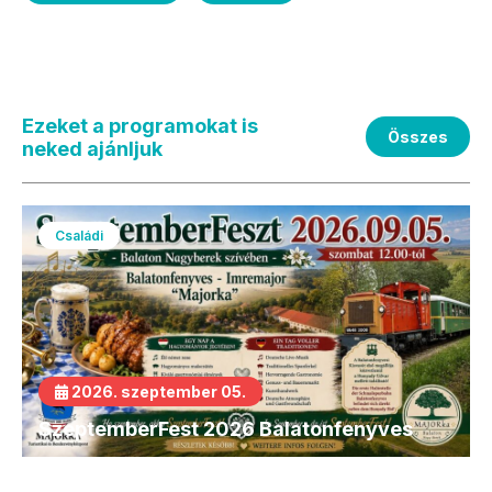
Ezeket a programokat is
Összes
neked ajánljuk
Családi
2026. szeptember 05.
SzeptemberFest 2026 Balatonfenyves