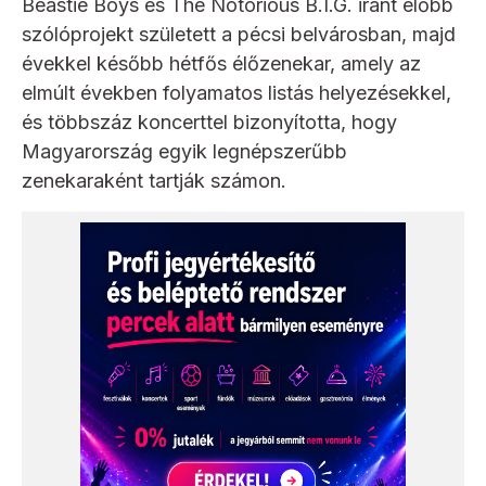
Beastie Boys és The Notorious B.I.G. iránt előbb
szólóprojekt született a pécsi belvárosban, majd
évekkel később hétfős élőzenekar, amely az
elmúlt években folyamatos listás helyezésekkel,
és többszáz koncerttel bizonyította, hogy
Magyarország egyik legnépszerűbb
zenekaraként tartják számon.