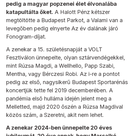
pedig a magyar popzenei élet élvonalába
katapultálta őket.
A Halott Pénz kétszer
megtöltötte a Budapest Parkot, a Valami van a
levegőben pedig elnyerte Az év dalának járó
Fonogram-díjat.
A zenekar a 15. születésnapját a VOLT
Fesztiválon ünnepelte, olyan sztárvendégekkel,
mint Rúzsa Magdi, a Wellhello, Papp Szabi,
Mentha, vagy Bérczesi Robi. Az i-re a pontot
pedig az első, nagysikerű Budapest Sportarénás
koncertjük tette fel 2019 decemberében. A
pandémia első hulláma idején jelent meg a
Melletted, majd 2020 őszén a Rúzsa Magdival
közös szám, a Szeretni, akit nem lehet.
A zenekar 2024-ben ünnepelte 20 éves
jubileumát, 20 éve annak, hogy Marsalkó