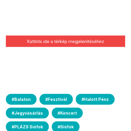
Kattints ide a térkép megjelenítéséhez
#
Balaton
#
Fesztivál
#
Halott Pénz
#
Jegyvásárlás
#
Koncert
#
PLÁZS Siófok
#
Siófok