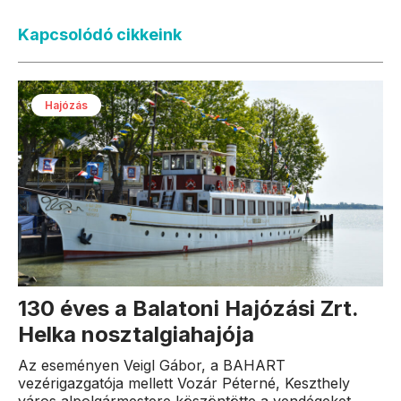
Kapcsolódó cikkeink
Hajózás
130 éves a Balatoni Hajózási Zrt.
Helka nosztalgiahajója
Az eseményen Veigl Gábor, a BAHART
vezérigazgatója mellett Vozár Péterné, Keszthely
város alpolgármestere köszöntötte a vendégeket.