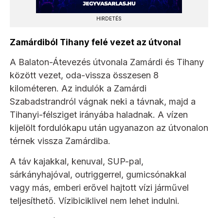
HIRDETÉS
Zamárdiból Tihany felé vezet az útvonal
A Balaton-Átevezés útvonala Zamárdi és Tihany
között vezet, oda-vissza összesen 8
kilométeren. Az indulók a Zamárdi
Szabadstrandról vágnak neki a távnak, majd a
Tihanyi-félsziget irányába haladnak. A vízen
kijelölt fordulókapu után ugyanazon az útvonalon
térnek vissza Zamárdiba.
A táv kajakkal, kenuval, SUP-pal,
sárkányhajóval, outriggerrel, gumicsónakkal
vagy más, emberi erővel hajtott vízi járművel
teljesíthető. Vízibiciklivel nem lehet indulni.