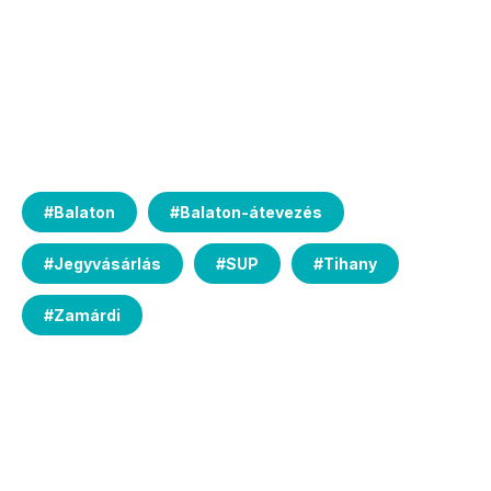
#
Balaton
#
Balaton-átevezés
#
Jegyvásárlás
#
SUP
#
Tihany
#
Zamárdi