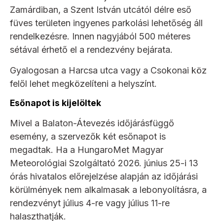
Zamárdiban, a Szent István utcától délre eső
füves területen ingyenes parkolási lehetőség áll
rendelkezésre. Innen nagyjából 500 méteres
sétával érhető el a rendezvény bejárata.
Gyalogosan a Harcsa utca vagy a Csokonai köz
felől lehet megközelíteni a helyszínt.
Esőnapot is kijelöltek
Mivel a Balaton-Átevezés időjárásfüggő
esemény, a szervezők két esőnapot is
megadtak. Ha a HungaroMet Magyar
Meteorológiai Szolgáltató 2026. június 25-i 13
órás hivatalos előrejelzése alapján az időjárási
körülmények nem alkalmasak a lebonyolításra, a
rendezvényt július 4-re vagy július 11-re
halaszthatják.