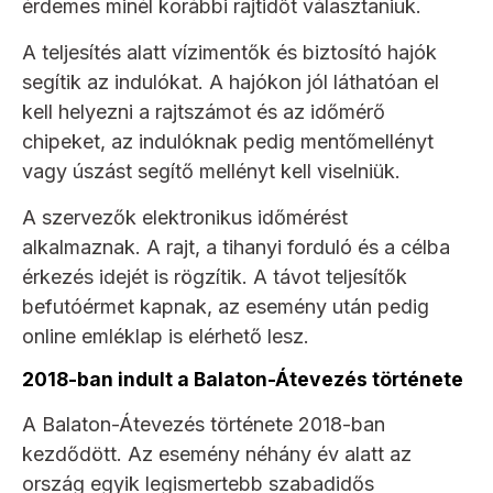
érdemes minél korábbi rajtidőt választaniuk.
A teljesítés alatt vízimentők és biztosító hajók
segítik az indulókat. A hajókon jól láthatóan el
kell helyezni a rajtszámot és az időmérő
chipeket, az indulóknak pedig mentőmellényt
vagy úszást segítő mellényt kell viselniük.
A szervezők elektronikus időmérést
alkalmaznak. A rajt, a tihanyi forduló és a célba
érkezés idejét is rögzítik. A távot teljesítők
befutóérmet kapnak, az esemény után pedig
online emléklap is elérhető lesz.
2018-ban indult a Balaton-Átevezés története
A Balaton-Átevezés története 2018-ban
kezdődött. Az esemény néhány év alatt az
ország egyik legismertebb szabadidős