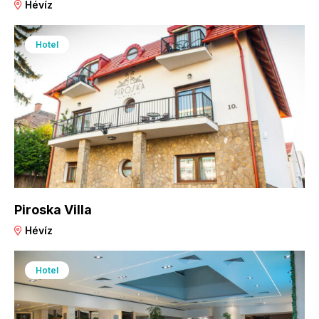
Hévíz
Hotel
Piroska Villa
Hévíz
Hotel