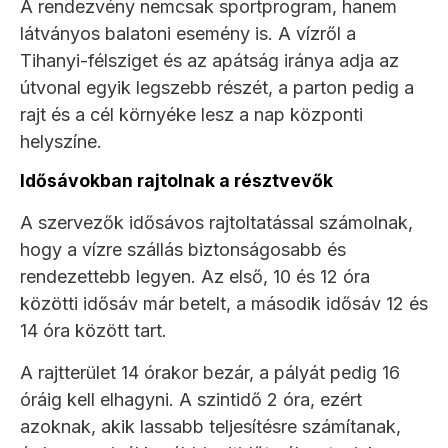
A rendezvény nemcsak sportprogram, hanem
látványos balatoni esemény is. A vízről a
Tihanyi-félsziget és az apátság iránya adja az
útvonal egyik legszebb részét, a parton pedig a
rajt és a cél környéke lesz a nap központi
helyszíne.
Idősávokban rajtolnak a résztvevők
A szervezők idősávos rajtoltatással számolnak,
hogy a vízre szállás biztonságosabb és
rendezettebb legyen. Az első, 10 és 12 óra
közötti idősáv már betelt, a második idősáv 12 és
14 óra között tart.
A rajtterület 14 órakor bezár, a pályát pedig 16
óráig kell elhagyni. A szintidő 2 óra, ezért
azoknak, akik lassabb teljesítésre számítanak,