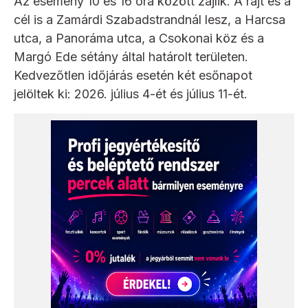
Az esemény 10 és 16 óra között zajlik. A rajt és a
cél is a Zamárdi Szabadstrandnál lesz, a Harcsa
utca, a Panoráma utca, a Csokonai köz és a
Margó Ede sétány által határolt területen.
Kedvezőtlen időjárás esetén két esőnapot
jelöltek ki: 2026. július 4-ét és július 11-ét.