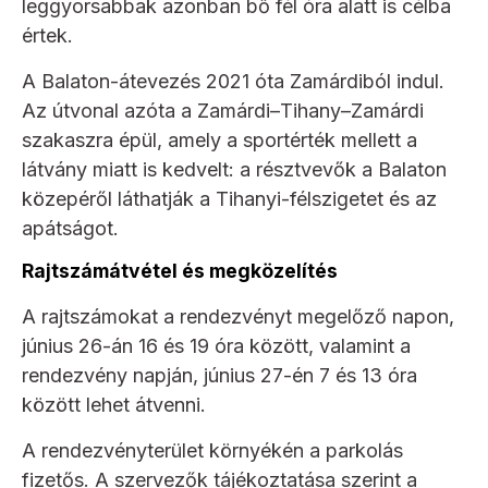
leggyorsabbak azonban bő fél óra alatt is célba
értek.
A Balaton-átevezés 2021 óta Zamárdiból indul.
Az útvonal azóta a Zamárdi–Tihany–Zamárdi
szakaszra épül, amely a sportérték mellett a
látvány miatt is kedvelt: a résztvevők a Balaton
közepéről láthatják a Tihanyi-félszigetet és az
apátságot.
Rajtszámátvétel és megközelítés
A rajtszámokat a rendezvényt megelőző napon,
június 26-án 16 és 19 óra között, valamint a
rendezvény napján, június 27-én 7 és 13 óra
között lehet átvenni.
A rendezvényterület környékén a parkolás
fizetős. A szervezők tájékoztatása szerint a