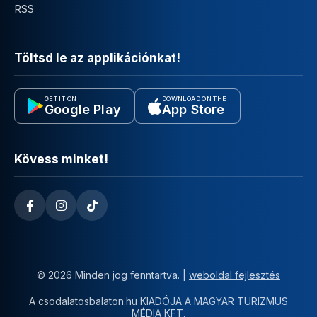
RSS
Töltsd le az applikációnkat!
GET IT ON
DOWNLOAD ON THE
Google Play
App Store
Kövess minket!
© 2026 Minden jog fenntartva. |
weboldal fejlesztés
A csodalatosbalaton.hu KIADÓJA A
MAGYAR TURIZMUS
MÉDIA KFT.