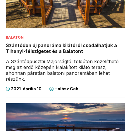
BALATON
Szántódon új panoráma kilátóról csodálhatjuk a
Tihanyi-félszigetet és a Balatont
A Szántódpusztai Majorságtól földúton közelíthető
meg az erdő közepén kialakított kilátó terasz,
ahonnan páratlan balatoni panorámában lehet
részünk.
2021. április 10.
Halász Gabi