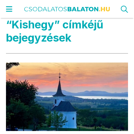
“Kishegy” címkéjű
bejegyzések