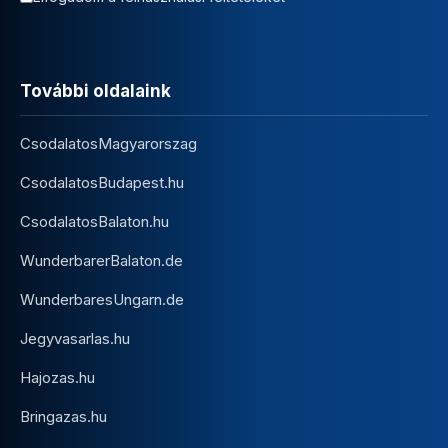
További oldalaink
CsodalatosMagyarorszag
CsodalatosBudapest.hu
CsodalatosBalaton.hu
WunderbarerBalaton.de
WunderbaresUngarn.de
Jegyvasarlas.hu
Hajozas.hu
Bringazas.hu