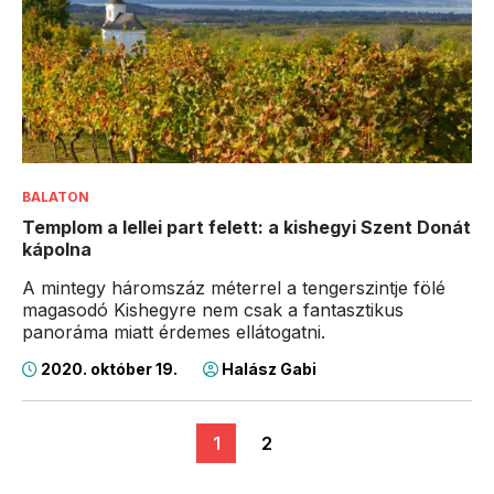
BALATON
Templom a lellei part felett: a kishegyi Szent Donát
kápolna
A mintegy háromszáz méterrel a tengerszintje fölé
magasodó Kishegyre nem csak a fantasztikus
panoráma miatt érdemes ellátogatni.
2020. október 19.
Halász Gabi
1
2