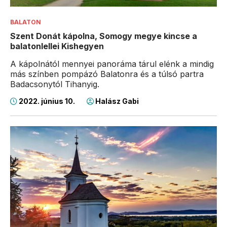
BALATON
Szent Donát kápolna, Somogy megye kincse a
balatonlellei Kishegyen
A kápolnától mennyei panoráma tárul elénk a mindig
más színben pompázó Balatonra és a túlsó partra
Badacsonytól Tihanyig.
2022. június 10.
Halász Gabi