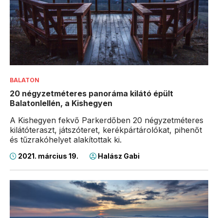
BALATON
20 négyzetméteres panoráma kilátó épült
Balatonlellén, a Kishegyen
A Kishegyen fekvő Parkerdőben 20 négyzetméteres
kilátóteraszt, játszóteret, kerékpártárolókat, pihenőt
és tűzrakóhelyet alakítottak ki.
2021. március 19.
Halász Gabi