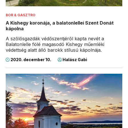
BOR & GASZTRO
A Kishegy koronája, a balatonlellei Szent Donát
kápolna
A szőlősgazdák védőszentjéről kapta nevét a
Balatonlelle fölé magasodó Kishegy műemléki
védettség alatt álló barokk stílusú kápolnája.
2020. december 10.
Halász Gabi