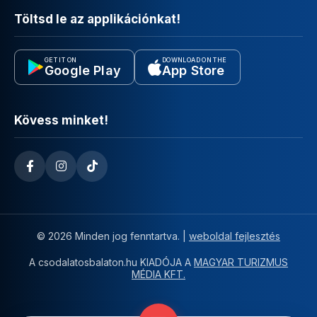
Töltsd le az applikációnkat!
GET IT ON
DOWNLOAD ON THE
Google Play
App Store
Kövess minket!
© 2026 Minden jog fenntartva. |
weboldal fejlesztés
A csodalatosbalaton.hu KIADÓJA A
MAGYAR TURIZMUS
MÉDIA KFT.