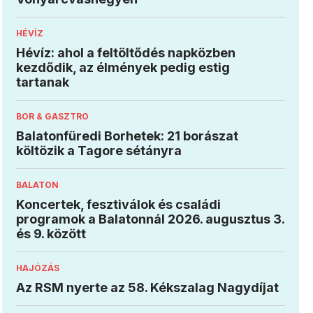
HÉVÍZ
Hévíz: ahol a feltöltődés napközben
kezdődik, az élmények pedig estig
tartanak
BOR & GASZTRO
Balatonfüredi Borhetek: 21 borászat
költözik a Tagore sétányra
BALATON
Koncertek, fesztiválok és családi
programok a Balatonnál 2026. augusztus 3.
és 9. között
HAJÓZÁS
Az RSM nyerte az 58. Kékszalag Nagydíjat