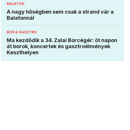
BALATON
A nagy hőségben sem csak a strand vár a
Balatonnál
BOR & GASZTRO
Ma kezdődik a 34. Zalai Borcégér: öt napon
át borok, koncertek és gasztroélmények
Keszthelyen