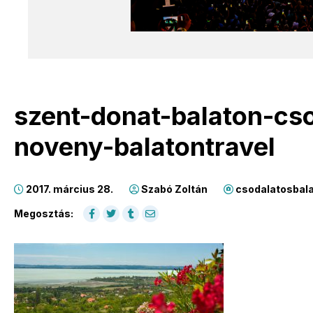
szent-donat-balaton-cs
noveny-balatontravel
2017. március 28.
Szabó Zoltán
csodalatosbala
Megosztás: