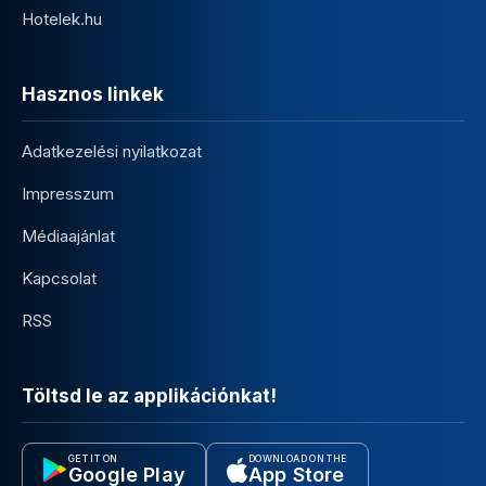
Hotelek.hu
Hasznos linkek
Adatkezelési nyilatkozat
Impresszum
Médiaajánlat
Kapcsolat
RSS
Töltsd le az applikációnkat!
GET IT ON
DOWNLOAD ON THE
Google Play
App Store