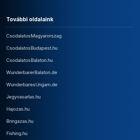
További oldalaink
CsodalatosMagyarorszag
CsodalatosBudapest.hu
CsodalatosBalaton.hu
WunderbarerBalaton.de
WunderbaresUngarn.de
Jegyvasarlas.hu
Hajozas.hu
Bringazas.hu
Fishing.hu