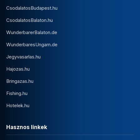
CsodalatosBudapest.hu
CsodalatosBalaton.hu
WunderbarerBalaton.de
WunderbaresUngarn.de
Jegyvasarlas.hu
Hajozas.hu
Bringazas.hu
Fishing.hu
Hotelek.hu
Hasznos linkek