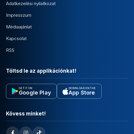
Adatkezelési nyilatkozat
Impresszum
Médiaajánlat
Kapcsolat
RSS
Töltsd le az applikációnkat!
GET IT ON
DOWNLOAD ON THE
Google Play
App Store
Kövess minket!