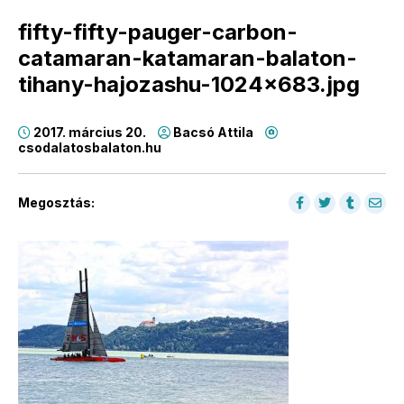
fifty-fifty-pauger-carbon-
catamaran-katamaran-balaton-
tihany-hajozashu-1024×683.jpg
2017. március 20.
Bacsó Attila
csodalatosbalaton.hu
Megosztás: