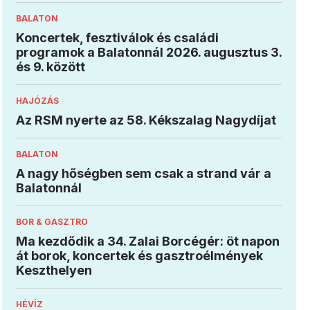
BALATON
Koncertek, fesztiválok és családi
programok a Balatonnál 2026. augusztus 3.
és 9. között
HAJÓZÁS
Az RSM nyerte az 58. Kékszalag Nagydíjat
BALATON
A nagy hőségben sem csak a strand vár a
Balatonnál
BOR & GASZTRO
Ma kezdődik a 34. Zalai Borcégér: öt napon
át borok, koncertek és gasztroélmények
Keszthelyen
HÉVÍZ