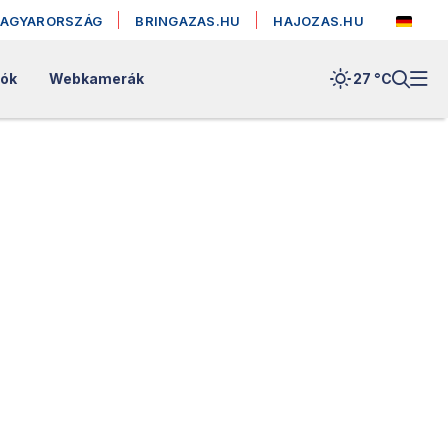
MAGYARORSZÁG
BRINGAZAS.HU
HAJOZAS.HU
lók
Webkamerák
27 °
C