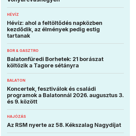
HÉVÍZ
Hévíz: ahol a feltöltődés napközben
kezdődik, az élmények pedig estig
tartanak
BOR & GASZTRO
Balatonfüredi Borhetek: 21 borászat
költözik a Tagore sétányra
BALATON
Koncertek, fesztiválok és családi
programok a Balatonnál 2026. augusztus 3.
és 9. között
HAJÓZÁS
Az RSM nyerte az 58. Kékszalag Nagydíjat