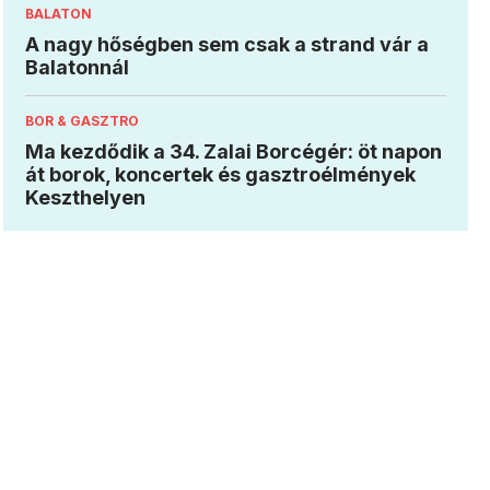
BALATON
A nagy hőségben sem csak a strand vár a
Balatonnál
BOR & GASZTRO
Ma kezdődik a 34. Zalai Borcégér: öt napon
át borok, koncertek és gasztroélmények
Keszthelyen