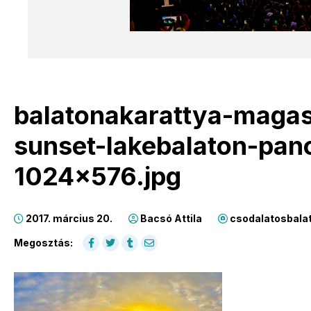
balatonakarattya-maga
sunset-lakebalaton-pa
1024×576.jpg
2017. március 20.
Bacsó Attila
csodalatosbala
Megosztás: