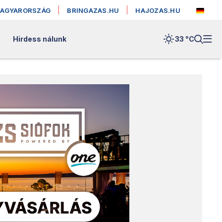
MAGYARORSZÁG
BRINGAZAS.HU
HAJOZAS.HU
Hirdess nálunk
33 °
C