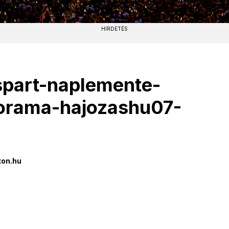
HIRDETÉS
spart-naplemente-
norama-hajozashu07-
ton.hu