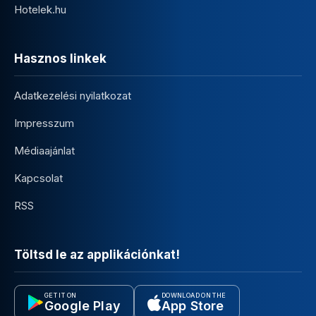
Hotelek.hu
Hasznos linkek
Adatkezelési nyilatkozat
Impresszum
Médiaajánlat
Kapcsolat
RSS
Töltsd le az applikációnkat!
GET IT ON
DOWNLOAD ON THE
Google Play
App Store