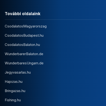
További oldalaink
CsodalatosMagyarorszag
CsodalatosBudapest.hu
CsodalatosBalaton.hu
WunderbarerBalaton.de
WunderbaresUngarn.de
Jegyvasarlas.hu
Hajozas.hu
Bringazas.hu
Fishing.hu