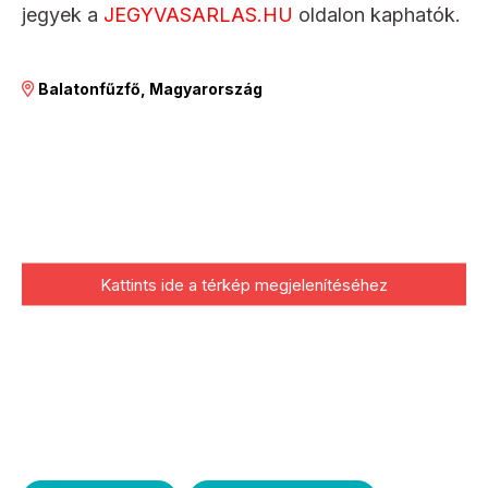
jegyek a
JEGYVASARLAS.HU
oldalon kaphatók.
Balatonfűzfő, Magyarország
Kattints ide a térkép megjelenítéséhez