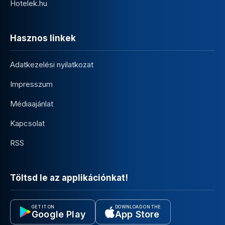
Hotelek.hu
Hasznos linkek
Adatkezelési nyilatkozat
Impresszum
Médiaajánlat
Kapcsolat
RSS
Töltsd le az applikációnkat!
GET IT ON
DOWNLOAD ON THE
Google Play
App Store