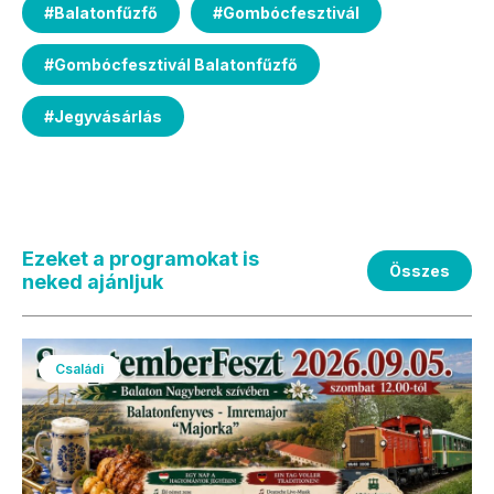
#
Balatonfűzfő
#
Gombócfesztivál
#
Gombócfesztivál Balatonfűzfő
#
Jegyvásárlás
Ezeket a programokat is
Összes
neked ajánljuk
Családi