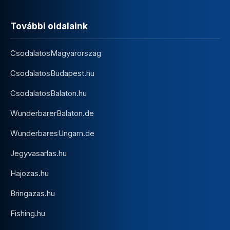
További oldalaink
CsodalatosMagyarorszag
CsodalatosBudapest.hu
CsodalatosBalaton.hu
WunderbarerBalaton.de
WunderbaresUngarn.de
Jegyvasarlas.hu
Hajozas.hu
Bringazas.hu
Fishing.hu