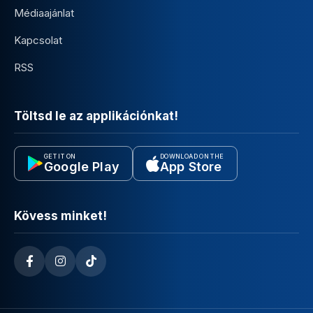
Médiaajánlat
Kapcsolat
RSS
Töltsd le az applikációnkat!
GET IT ON
DOWNLOAD ON THE
Google Play
App Store
Kövess minket!