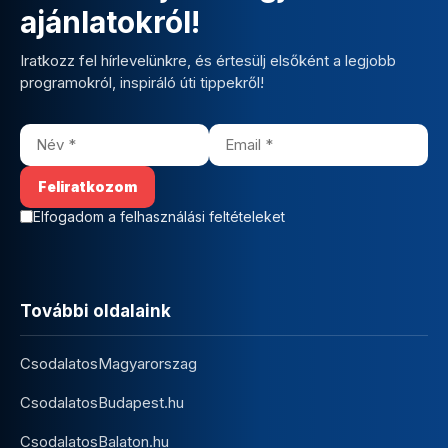
ajánlatokról!
Iratkozz fel hírlevelünkre, és értesülj elsőként a legjobb
programokról, inspiráló úti tippekről!
Elfogadom a felhasználási feltételeket
További oldalaink
CsodalatosMagyarorszag
CsodalatosBudapest.hu
CsodalatosBalaton.hu