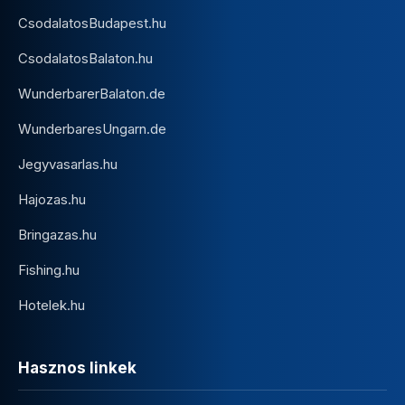
CsodalatosBudapest.hu
CsodalatosBalaton.hu
WunderbarerBalaton.de
WunderbaresUngarn.de
Jegyvasarlas.hu
Hajozas.hu
Bringazas.hu
Fishing.hu
Hotelek.hu
Hasznos linkek