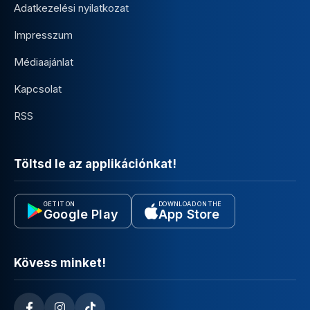
Adatkezelési nyilatkozat
Impresszum
Médiaajánlat
Kapcsolat
RSS
Töltsd le az applikációnkat!
GET IT ON
DOWNLOAD ON THE
Google Play
App Store
Kövess minket!