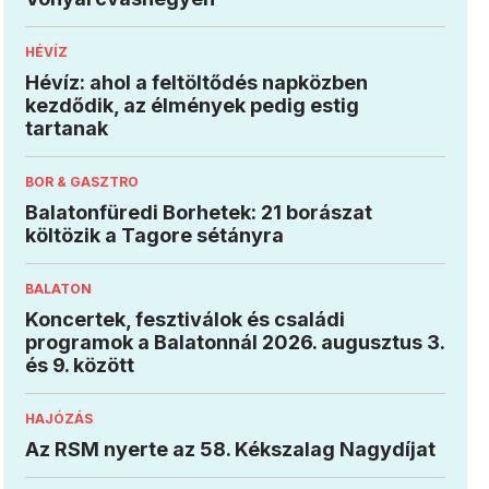
HÉVÍZ
Hévíz: ahol a feltöltődés napközben
kezdődik, az élmények pedig estig
tartanak
BOR & GASZTRO
Balatonfüredi Borhetek: 21 borászat
költözik a Tagore sétányra
BALATON
Koncertek, fesztiválok és családi
programok a Balatonnál 2026. augusztus 3.
és 9. között
HAJÓZÁS
Az RSM nyerte az 58. Kékszalag Nagydíjat