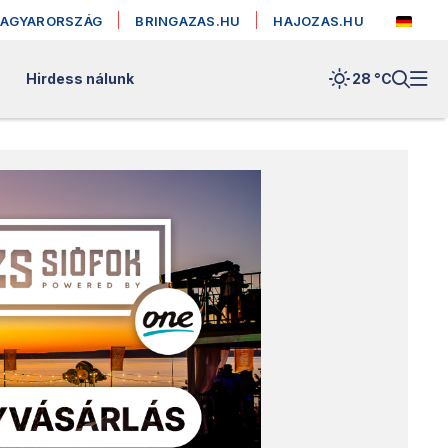
MAGYARORSZÁG
BRINGAZAS.HU
HAJOZAS.HU
Hirdess nálunk
28 °
C