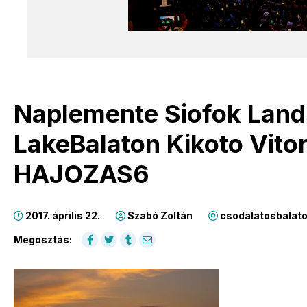
Naplemente Siofok Land
LakeBalaton Kikoto Vito
HAJOZAS6
2017. április 22.
Szabó Zoltán
csodalatosbalato
Megosztás: