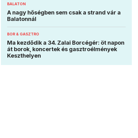
BALATON
A nagy hőségben sem csak a strand vár a
Balatonnál
BOR & GASZTRO
Ma kezdődik a 34. Zalai Borcégér: öt napon
át borok, koncertek és gasztroélmények
Keszthelyen