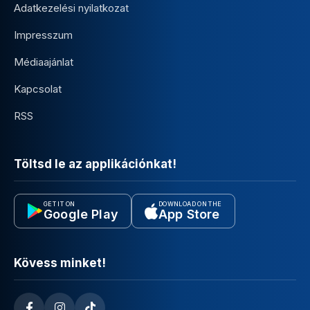
Adatkezelési nyilatkozat
Impresszum
Médiaajánlat
Kapcsolat
RSS
Töltsd le az applikációnkat!
GET IT ON
DOWNLOAD ON THE
Google Play
App Store
Kövess minket!