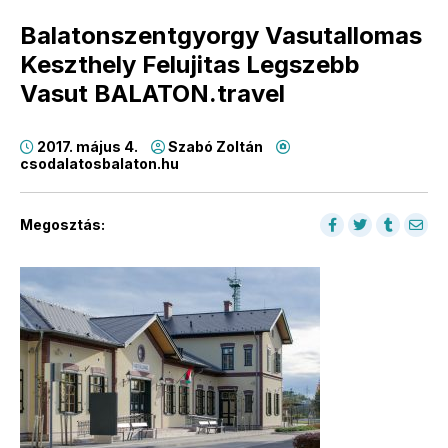
Balatonszentgyorgy Vasutallomas
Keszthely Felujitas Legszebb
Vasut BALATON.travel
2017. május 4.
Szabó Zoltán
csodalatosbalaton.hu
Megosztás: