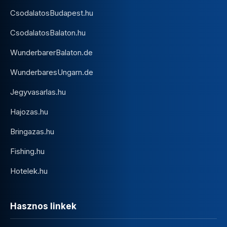
CsodalatosBudapest.hu
CsodalatosBalaton.hu
WunderbarerBalaton.de
WunderbaresUngarn.de
Jegyvasarlas.hu
Hajozas.hu
Bringazas.hu
Fishing.hu
Hotelek.hu
Hasznos linkek