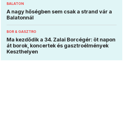
BALATON
A nagy hőségben sem csak a strand vár a
Balatonnál
BOR & GASZTRO
Ma kezdődik a 34. Zalai Borcégér: öt napon
át borok, koncertek és gasztroélmények
Keszthelyen