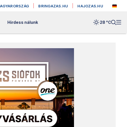
MAGYARORSZÁG
BRINGAZAS.HU
HAJOZAS.HU
Hirdess nálunk
28 °
C