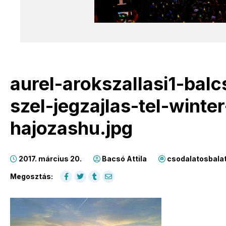
aurel-arokszallasi1-balc
szel-jegzajlas-tel-winte
hajozashu.jpg
2017. március 20.
Bacsó Attila
csodalatosbala
Megosztás: