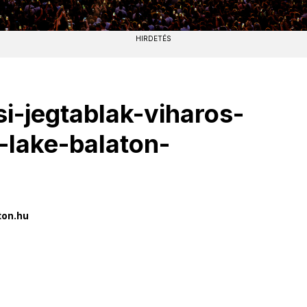
HIRDETÉS
si-jegtablak-viharos-
r-lake-balaton-
ton.hu