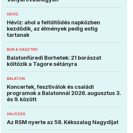
HÉVÍZ
Hévíz: ahol a feltöltődés napközben
kezdődik, az élmények pedig estig
tartanak
BOR & GASZTRO
Balatonfüredi Borhetek: 21 borászat
költözik a Tagore sétányra
BALATON
Koncertek, fesztiválok és családi
programok a Balatonnál 2026. augusztus 3.
és 9. között
HAJÓZÁS
Az RSM nyerte az 58. Kékszalag Nagydíjat