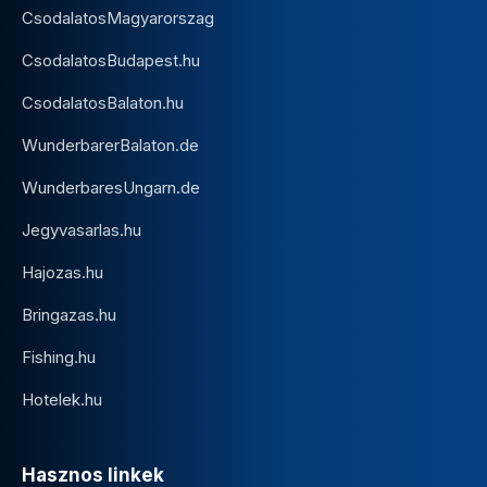
CsodalatosMagyarorszag
CsodalatosBudapest.hu
CsodalatosBalaton.hu
WunderbarerBalaton.de
WunderbaresUngarn.de
Jegyvasarlas.hu
Hajozas.hu
Bringazas.hu
Fishing.hu
Hotelek.hu
Hasznos linkek