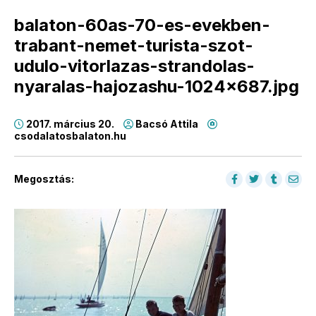
balaton-60as-70-es-evekben-
trabant-nemet-turista-szot-
udulo-vitorlazas-strandolas-
nyaralas-hajozashu-1024×687.jpg
2017. március 20.
Bacsó Attila
csodalatosbalaton.hu
Megosztás: