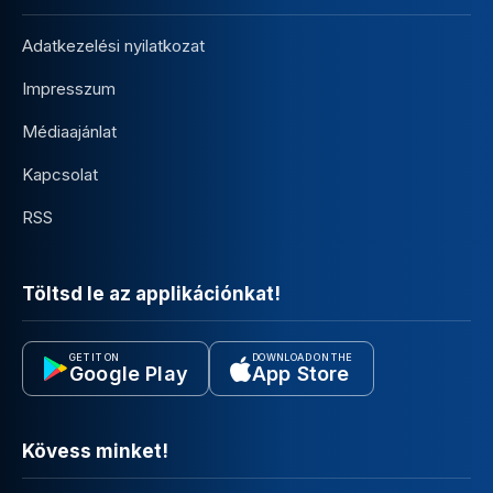
Adatkezelési nyilatkozat
Impresszum
Médiaajánlat
Kapcsolat
RSS
Töltsd le az applikációnkat!
GET IT ON
DOWNLOAD ON THE
Google Play
App Store
Kövess minket!