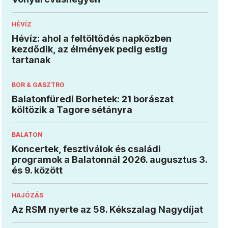
HÉVÍZ
Hévíz: ahol a feltöltődés napközben
kezdődik, az élmények pedig estig
tartanak
BOR & GASZTRO
Balatonfüredi Borhetek: 21 borászat
költözik a Tagore sétányra
BALATON
Koncertek, fesztiválok és családi
programok a Balatonnál 2026. augusztus 3.
és 9. között
HAJÓZÁS
Az RSM nyerte az 58. Kékszalag Nagydíjat