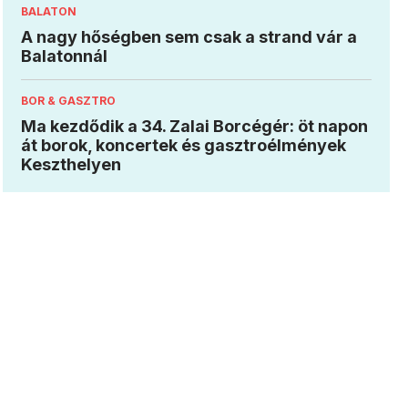
BALATON
A nagy hőségben sem csak a strand vár a
Balatonnál
BOR & GASZTRO
Ma kezdődik a 34. Zalai Borcégér: öt napon
át borok, koncertek és gasztroélmények
Keszthelyen