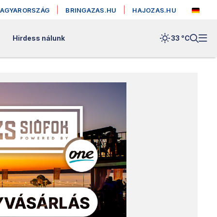
MAGYARORSZÁG
BRINGAZAS.HU
HAJOZAS.HU
Hirdess nálunk
33 °
C