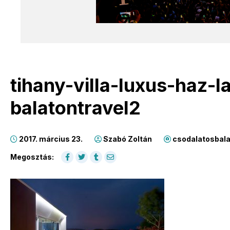
tihany-villa-luxus-haz-l
balatontravel2
2017. március 23.
Szabó Zoltán
csodalatosbala
Megosztás: