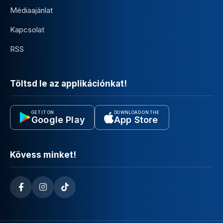
Médiaajánlat
Kapcsolat
RSS
Töltsd le az applikációnkat!
GET IT ON
DOWNLOAD ON THE
Google Play
App Store
Kövess minket!