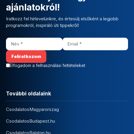
ajánlatokról!
Iratkozz fel hírlevelünkre, és értesülj elsőként a legjobb
programokról, inspiráló úti tippekről!
Elfogadom a felhasználási feltételeket
További oldalaink
CsodalatosMagyarorszag
CsodalatosBudapest.hu
CsodalatosBalaton.hu