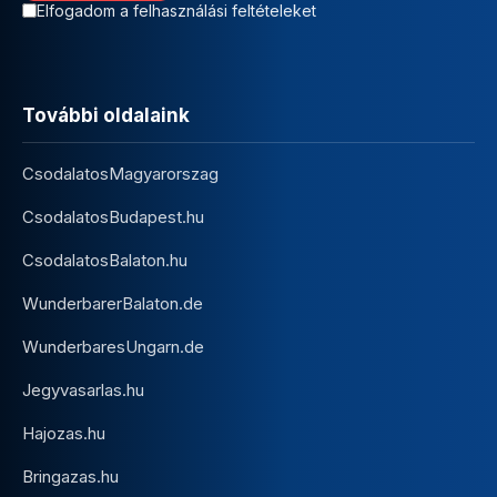
Elfogadom a felhasználási feltételeket
További oldalaink
CsodalatosMagyarorszag
CsodalatosBudapest.hu
CsodalatosBalaton.hu
WunderbarerBalaton.de
WunderbaresUngarn.de
Jegyvasarlas.hu
Hajozas.hu
Bringazas.hu