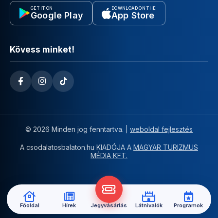
GET IT ON
DOWNLOAD ON THE
Google Play
App Store
Kövess minket!
© 2026 Minden jog fenntartva. |
weboldal fejlesztés
A csodalatosbalaton.hu KIADÓJA A
MAGYAR TURIZMUS
MÉDIA KFT.
Főoldal
Hírek
Jegyvásárlás
Látnivalók
Programok