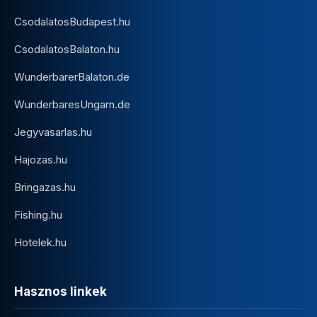
CsodalatosBudapest.hu
CsodalatosBalaton.hu
WunderbarerBalaton.de
WunderbaresUngarn.de
Jegyvasarlas.hu
Hajozas.hu
Bringazas.hu
Fishing.hu
Hotelek.hu
Hasznos linkek