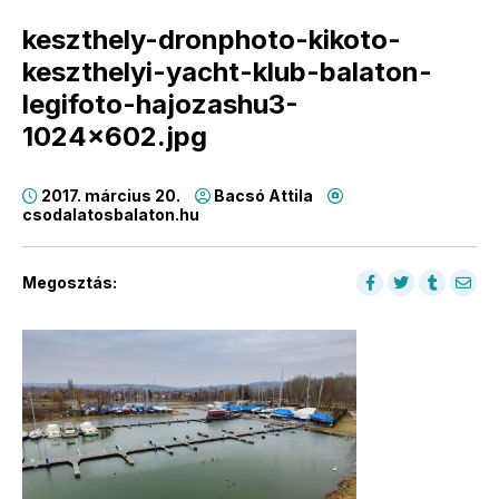
keszthely-dronphoto-kikoto-
keszthelyi-yacht-klub-balaton-
legifoto-hajozashu3-
1024×602.jpg
2017. március 20.
Bacsó Attila
csodalatosbalaton.hu
Megosztás: