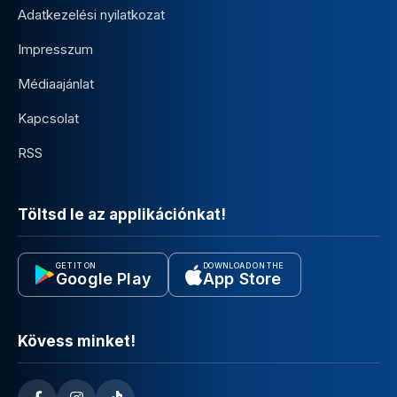
Adatkezelési nyilatkozat
Impresszum
Médiaajánlat
Kapcsolat
RSS
Töltsd le az applikációnkat!
GET IT ON
DOWNLOAD ON THE
Google Play
App Store
Kövess minket!