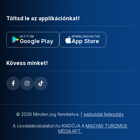
Töltsd le az applikációnkat!
GET IT ON
DOWNLOAD ON THE
Google Play
App Store
Kövess minket!
© 2026 Minden jog fenntartva. |
weboldal fejlesztés
A csodalatosbalaton.hu KIADÓJA A
MAGYAR TURIZMUS
MÉDIA KFT.