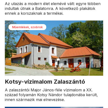
Az utazás a modern élet elemévé vált: egyre többen
indultak útnak a Balatonra. A következő plakátok
ennek a korszaknak a termékei.
Műemlékek, szobrok
Kotsy-vízimalom Zalaszántó
A zalaszántói Major János-féle vízimalom a XX.
század folyamán Kotsy Nándor tulajdonába került,
innen származik mai elnevezése.