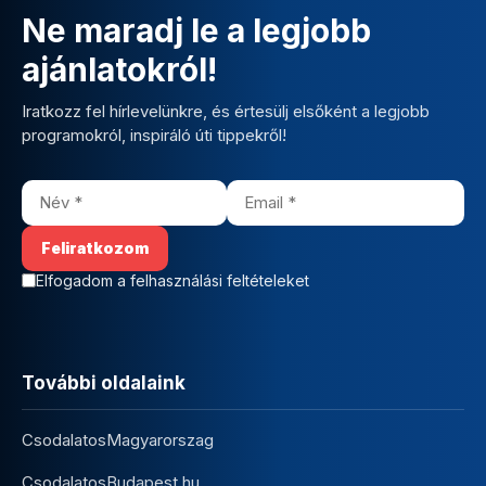
Ne maradj le a legjobb
ajánlatokról!
Iratkozz fel hírlevelünkre, és értesülj elsőként a legjobb
programokról, inspiráló úti tippekről!
Elfogadom a felhasználási feltételeket
További oldalaink
CsodalatosMagyarorszag
CsodalatosBudapest.hu