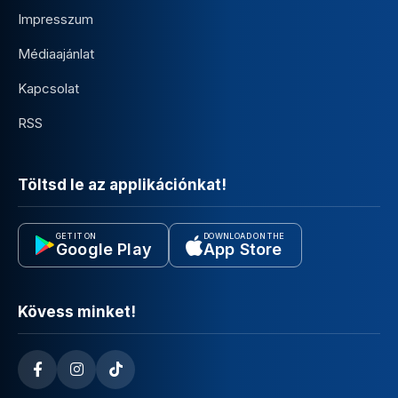
Impresszum
Médiaajánlat
Kapcsolat
RSS
Töltsd le az applikációnkat!
GET IT ON
DOWNLOAD ON THE
Google Play
App Store
Kövess minket!