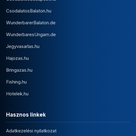
CsodalatosBalaton.hu
WunderbarerBalaton.de
WunderbaresUngarn.de
Jegyvasarlas.hu
Hajozas.hu
Bringazas.hu
Fishing.hu
Hotelek.hu
Hasznos linkek
Adatkezelési nyilatkozat