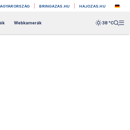
MAGYARORSZÁG
BRINGAZAS.HU
HAJOZAS.HU
lók
Webkamerák
38 °
C