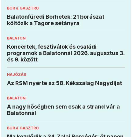
BOR & GASZTRO
Balatonfüredi Borhetek: 21 borászat
költözik a Tagore sétányra
BALATON
Koncertek, fesztiválok és családi
programok a Balatonnál 2026. augusztus 3.
és 9. között
HAJÓZÁS
Az RSM nyerte az 58. Kékszalag Nagydíjat
BALATON
A nagy hőségben sem csak a strand vár a
Balatonnál
BOR & GASZTRO
Ma kezdődik a 34. Zalai Borcégér: öt napon