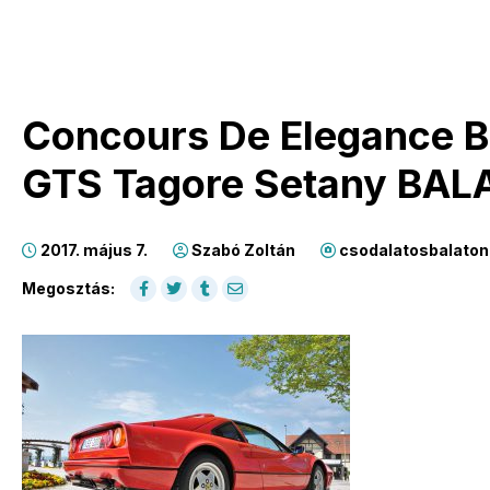
Concours De Elegance Ba
GTS Tagore Setany BAL
2017. május 7.
Szabó Zoltán
csodalatosbalaton
Megosztás: