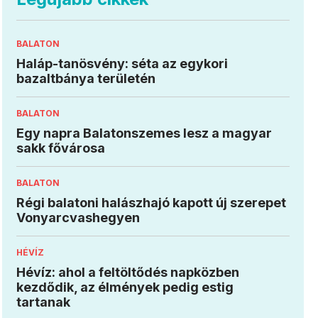
BALATON
Haláp-tanösvény: séta az egykori
bazaltbánya területén
BALATON
Egy napra Balatonszemes lesz a magyar
sakk fővárosa
BALATON
Régi balatoni halászhajó kapott új szerepet
Vonyarcvashegyen
HÉVÍZ
Hévíz: ahol a feltöltődés napközben
kezdődik, az élmények pedig estig
tartanak