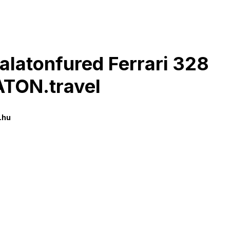
latonfured Ferrari 328
ATON.travel
.hu