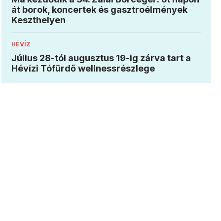
át borok, koncertek és gasztroélmények
Keszthelyen
HÉVÍZ
Július 28-tól augusztus 19-ig zárva tart a
Hévízi Tófürdő wellnessrészlege