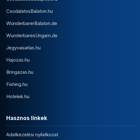
CsodalatosBalaton.hu
WunderbarerBalaton.de
WunderbaresUngarn.de
Jegyvasarlas.hu
Hajozas.hu
Bringazas.hu
Fishing.hu
Hotelek.hu
Hasznos linkek
Adatkezelési nyilatkozat