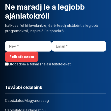
Ne maradj le a legjobb
ajánlatokról!
Iratkozz fel hírlevelünkre, és értesülj elsőként a legjobb
programokról, inspiráló úti tippekről!
Elfogadom a felhasználási feltételeket
További oldalaink
CsodalatosMagyarorszag
CsodalatosBudapest.hu