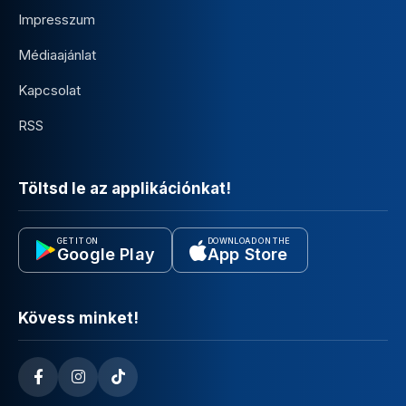
Impresszum
Médiaajánlat
Kapcsolat
RSS
Töltsd le az applikációnkat!
GET IT ON
DOWNLOAD ON THE
Google Play
App Store
Kövess minket!