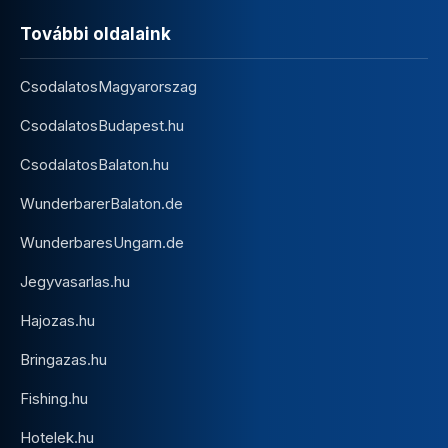
További oldalaink
CsodalatosMagyarorszag
CsodalatosBudapest.hu
CsodalatosBalaton.hu
WunderbarerBalaton.de
WunderbaresUngarn.de
Jegyvasarlas.hu
Hajozas.hu
Bringazas.hu
Fishing.hu
Hotelek.hu