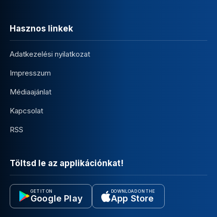
Hasznos linkek
Adatkezelési nyilatkozat
Impresszum
Médiaajánlat
Kapcsolat
RSS
Töltsd le az applikációnkat!
GET IT ON
DOWNLOAD ON THE
Google Play
App Store