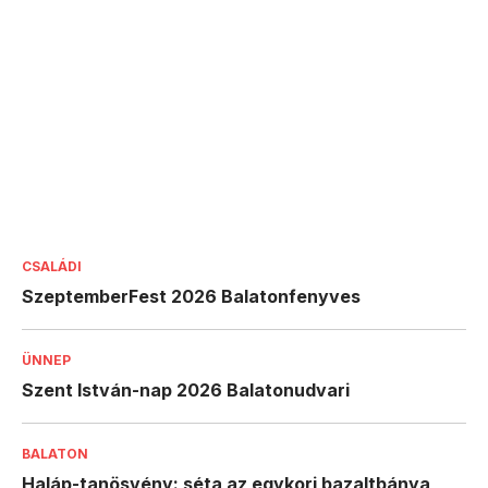
CSALÁDI
SzeptemberFest 2026 Balatonfenyves
ÜNNEP
Szent István-nap 2026 Balatonudvari
BALATON
Haláp-tanösvény: séta az egykori bazaltbánya