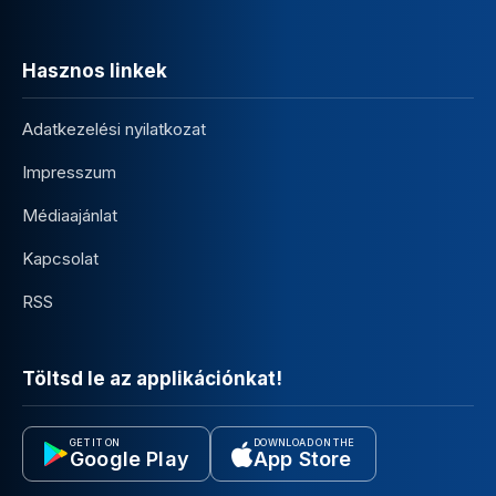
Hasznos linkek
Adatkezelési nyilatkozat
Impresszum
Médiaajánlat
Kapcsolat
RSS
Töltsd le az applikációnkat!
GET IT ON
DOWNLOAD ON THE
Google Play
App Store