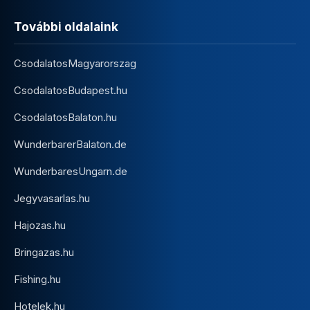
További oldalaink
CsodalatosMagyarorszag
CsodalatosBudapest.hu
CsodalatosBalaton.hu
WunderbarerBalaton.de
WunderbaresUngarn.de
Jegyvasarlas.hu
Hajozas.hu
Bringazas.hu
Fishing.hu
Hotelek.hu