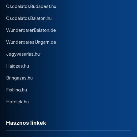
CsodalatosBudapest.hu
CsodalatosBalaton.hu
WunderbarerBalaton.de
WunderbaresUngarn.de
Jegyvasarlas.hu
Hajozas.hu
Bringazas.hu
Fishing.hu
Hotelek.hu
Hasznos linkek