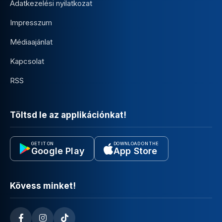
Adatkezelési nyilatkozat
Impresszum
Médiaajánlat
Kapcsolat
RSS
Töltsd le az applikációnkat!
GET IT ON
DOWNLOAD ON THE
Google Play
App Store
Kövess minket!