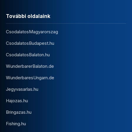
További oldalaink
CsodalatosMagyarorszag
CsodalatosBudapest.hu
CsodalatosBalaton.hu
WunderbarerBalaton.de
WunderbaresUngarn.de
Jegyvasarlas.hu
Hajozas.hu
Bringazas.hu
Fishing.hu