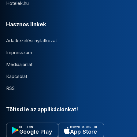
Hotelek.hu
Hasznos linkek
Adatkezelési nyilatkozat
Impresszum
Médiaajánlat
Kapcsolat
RSS
Töltsd le az applikációnkat!
GET IT ON
DOWNLOAD ON THE
Google Play
App Store