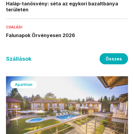
Haláp-tanösvény: séta az egykori bazaltbánya
területén
CSALÁDI
Falunapok Örvényesen 2026
Szállások
Összes
Apartman