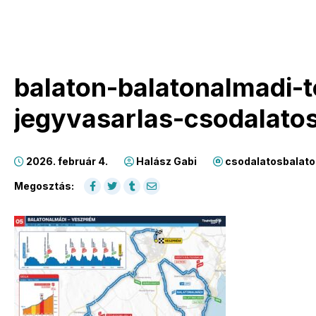
balaton-balatonalmadi-t
jegyvasarlas-csodalato
2026. február 4.
Halász Gabi
csodalatosbalato
Megosztás: