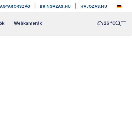
MAGYARORSZÁG
BRINGAZAS.HU
HAJOZAS.HU
ók
Webkamerák
26 °
C