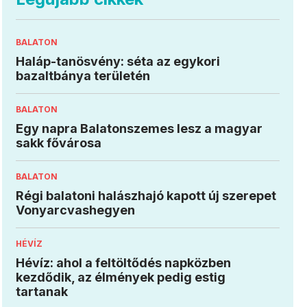
BALATON
Haláp-tanösvény: séta az egykori
bazaltbánya területén
BALATON
Egy napra Balatonszemes lesz a magyar
sakk fővárosa
BALATON
Régi balatoni halászhajó kapott új szerepet
Vonyarcvashegyen
HÉVÍZ
Hévíz: ahol a feltöltődés napközben
kezdődik, az élmények pedig estig
tartanak