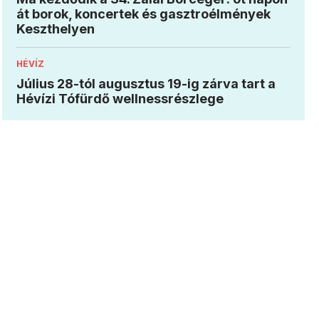
át borok, koncertek és gasztroélmények
Keszthelyen
HÉVÍZ
Július 28-tól augusztus 19-ig zárva tart a
Hévízi Tófürdő wellnessrészlege