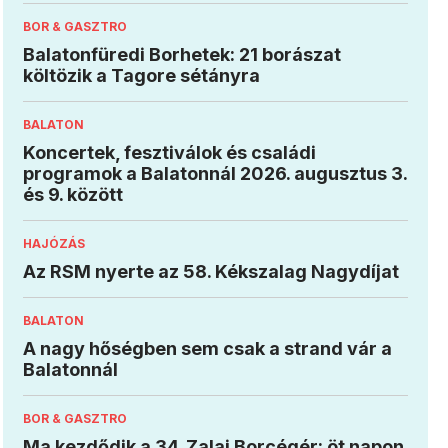
BOR & GASZTRO
Balatonfüredi Borhetek: 21 borászat
költözik a Tagore sétányra
BALATON
Koncertek, fesztiválok és családi
programok a Balatonnál 2026. augusztus 3.
és 9. között
HAJÓZÁS
Az RSM nyerte az 58. Kékszalag Nagydíjat
BALATON
A nagy hőségben sem csak a strand vár a
Balatonnál
BOR & GASZTRO
Ma kezdődik a 34. Zalai Borcégér: öt napon