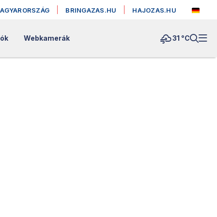
MAGYARORSZÁG
BRINGAZAS.HU
HAJOZAS.HU
lók
Webkamerák
31 °
C