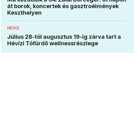
át borok, koncertek és gasztroélmények
Keszthelyen
HÉVÍZ
Július 28-tól augusztus 19-ig zárva tart a
Hévízi Tófürdő wellnessrészlege