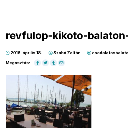
revfulop-kikoto-balaton
2016. április 18.
Szabó Zoltán
csodalatosbalat
Megosztás: