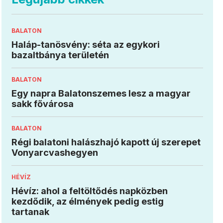
BALATON
Haláp-tanösvény: séta az egykori
bazaltbánya területén
BALATON
Egy napra Balatonszemes lesz a magyar
sakk fővárosa
BALATON
Régi balatoni halászhajó kapott új szerepet
Vonyarcvashegyen
HÉVÍZ
Hévíz: ahol a feltöltődés napközben
kezdődik, az élmények pedig estig
tartanak