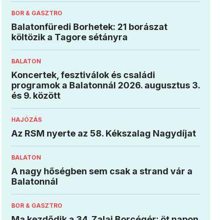
BOR & GASZTRO
Balatonfüredi Borhetek: 21 borászat
költözik a Tagore sétányra
BALATON
Koncertek, fesztiválok és családi
programok a Balatonnál 2026. augusztus 3.
és 9. között
HAJÓZÁS
Az RSM nyerte az 58. Kékszalag Nagydíjat
BALATON
A nagy hőségben sem csak a strand vár a
Balatonnál
BOR & GASZTRO
Ma kezdődik a 34. Zalai Borcégér: öt napon