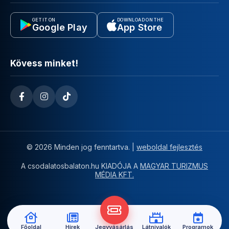
GET IT ON
DOWNLOAD ON THE
Google Play
App Store
Kövess minket!
© 2026 Minden jog fenntartva. |
weboldal fejlesztés
A csodalatosbalaton.hu KIADÓJA A
MAGYAR TURIZMUS
MÉDIA KFT.
Főoldal
Hírek
Jegyvásárlás
Látnivalók
Programok