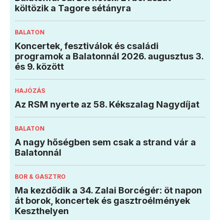
költözik a Tagore sétányra
BALATON
Koncertek, fesztiválok és családi
programok a Balatonnál 2026. augusztus 3.
és 9. között
HAJÓZÁS
Az RSM nyerte az 58. Kékszalag Nagydíjat
BALATON
A nagy hőségben sem csak a strand vár a
Balatonnál
BOR & GASZTRO
Ma kezdődik a 34. Zalai Borcégér: öt napon
át borok, koncertek és gasztroélmények
Keszthelyen