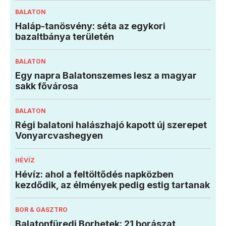
BALATON
Haláp-tanösvény: séta az egykori
bazaltbánya területén
BALATON
Egy napra Balatonszemes lesz a magyar
sakk fővárosa
BALATON
Régi balatoni halászhajó kapott új szerepet
Vonyarcvashegyen
HÉVÍZ
Hévíz: ahol a feltöltődés napközben
kezdődik, az élmények pedig estig tartanak
BOR & GASZTRO
Balatonfüredi Borhetek: 21 borászat