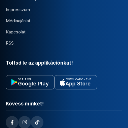
Impresszum
Médiaajánlat
Kapcsolat
RSS
Töltsd le az applikációnkat!
GET IT ON
DOWNLOAD ON THE
Google Play
App Store
Kövess minket!