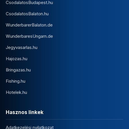
CsodalatosBudapest.hu
CsodalatosBalaton.hu
WunderbarerBalaton.de
WunderbaresUngarn.de
Jegyvasarlas.hu
Hajozas.hu
Bringazas.hu
Fishing.hu
Hotelek.hu
Hasznos linkek
Adatkezelési nyilatkozat