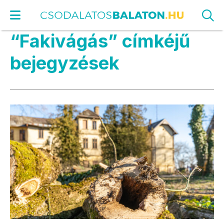
“Fakivágás” címkéjű
bejegyzések