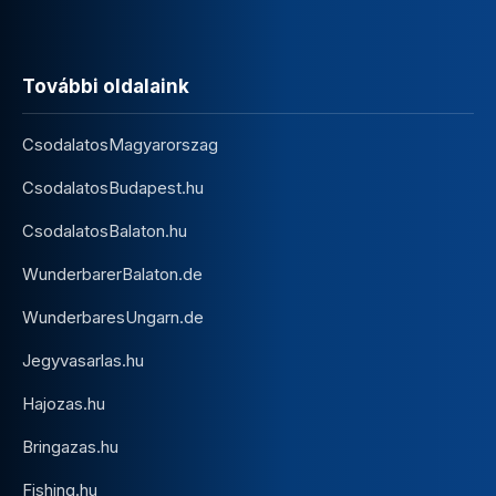
További oldalaink
CsodalatosMagyarorszag
CsodalatosBudapest.hu
CsodalatosBalaton.hu
WunderbarerBalaton.de
WunderbaresUngarn.de
Jegyvasarlas.hu
Hajozas.hu
Bringazas.hu
Fishing.hu