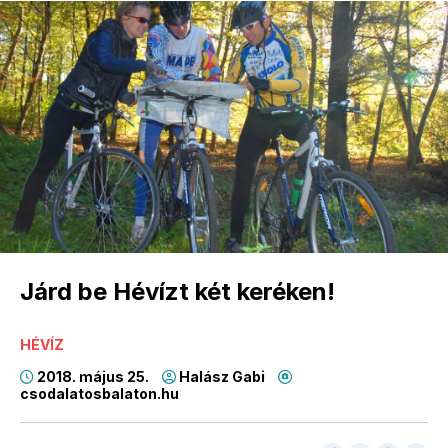
Járd be Hévízt két keréken!
HÉVÍZ
2018. május 25.
Halász Gabi
csodalatosbalaton.hu