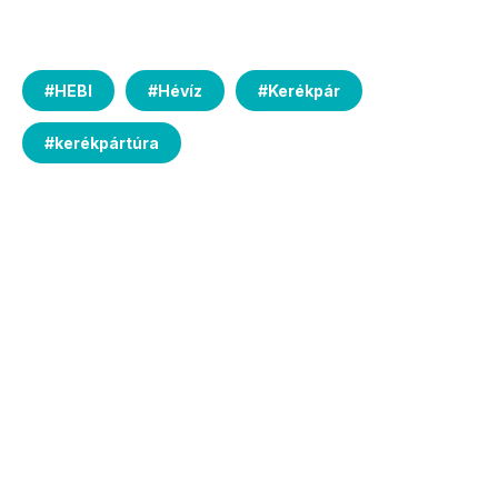
#
HEBI
#
Hévíz
#
Kerékpár
#
kerékpártúra