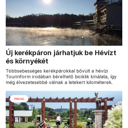
Új kerékpáron járhatjuk be Hévízt
és környékét
Többsebességes kerékpárokkal bővült a hévízi
Tourinform irodában bérelhető biciklik kínálata, így
még élvezetesebbé válnak a letekert kilométerek.
Hévíz