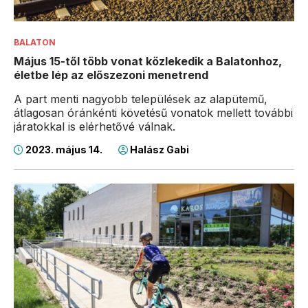
BALATON
Május 15-től több vonat közlekedik a Balatonhoz,
életbe lép az előszezoni menetrend
A part menti nagyobb települések az alapütemű,
átlagosan óránkénti követésű vonatok mellett további
járatokkal is elérhetővé válnak.
2023. május 14.
Halász Gabi