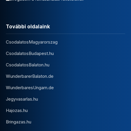
További oldalaink
CsodalatosMagyarorszag
CsodalatosBudapest.hu
CsodalatosBalaton.hu
WunderbarerBalaton.de
WunderbaresUngarn.de
Jegyvasarlas.hu
Hajozas.hu
Bringazas.hu