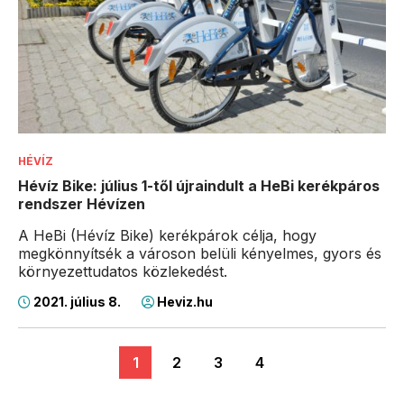
HÉVÍZ
Hévíz Bike: július 1-től újraindult a HeBi kerékpáros
rendszer Hévízen
A HeBi (Hévíz Bike) kerékpárok célja, hogy
megkönnyítsék a városon belüli kényelmes, gyors és
környezettudatos közlekedést.
2021. július 8.
Heviz.hu
1
2
3
4