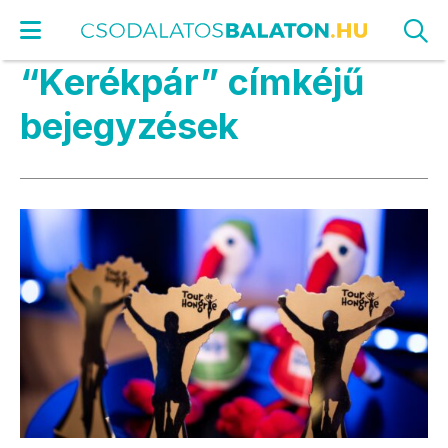
“Kerékpár” címkéjű
bejegyzések