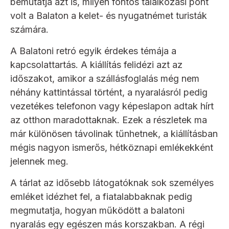
bemutatja azt is, milyen fontos találkozási pont
volt a Balaton a kelet- és nyugatnémet turisták
számára.
A Balatoni retró egyik érdekes témája a
kapcsolattartás. A kiállítás felidézi azt az
időszakot, amikor a szállásfoglalás még nem
néhány kattintással történt, a nyaralásról pedig
vezetékes telefonon vagy képeslapon adtak hírt
az otthon maradottaknak. Ezek a részletek ma
már különösen távolinak tűnhetnek, a kiállításban
mégis nagyon ismerős, hétköznapi emlékekként
jelennek meg.
A tárlat az idősebb látogatóknak sok személyes
emléket idézhet fel, a fiatalabbaknak pedig
megmutatja, hogyan működött a balatoni
nyaralás egy egészen más korszakban. A régi