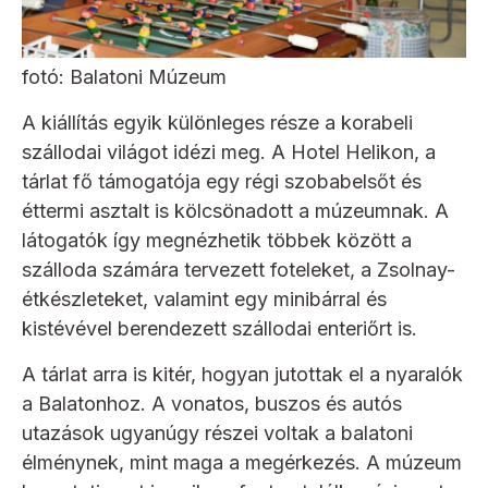
fotó: Balatoni Múzeum
A kiállítás egyik különleges része a korabeli
szállodai világot idézi meg. A Hotel Helikon, a
tárlat fő támogatója egy régi szobabelsőt és
éttermi asztalt is kölcsönadott a múzeumnak. A
látogatók így megnézhetik többek között a
szálloda számára tervezett foteleket, a Zsolnay-
étkészleteket, valamint egy minibárral és
kistévével berendezett szállodai enteriőrt is.
A tárlat arra is kitér, hogyan jutottak el a nyaralók
a Balatonhoz. A vonatos, buszos és autós
utazások ugyanúgy részei voltak a balatoni
élménynek, mint maga a megérkezés. A múzeum