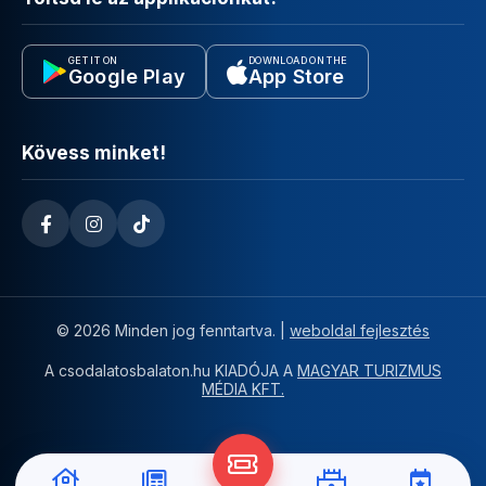
GET IT ON
DOWNLOAD ON THE
Google Play
App Store
Kövess minket!
© 2026 Minden jog fenntartva. |
weboldal fejlesztés
A csodalatosbalaton.hu KIADÓJA A
MAGYAR TURIZMUS
MÉDIA KFT.