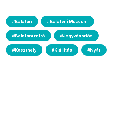
#
Balaton
#
Balatoni Múzeum
#
Balatoni retró
#
Jegyvásárlás
#
Keszthely
#
Kiállítás
#
Nyár