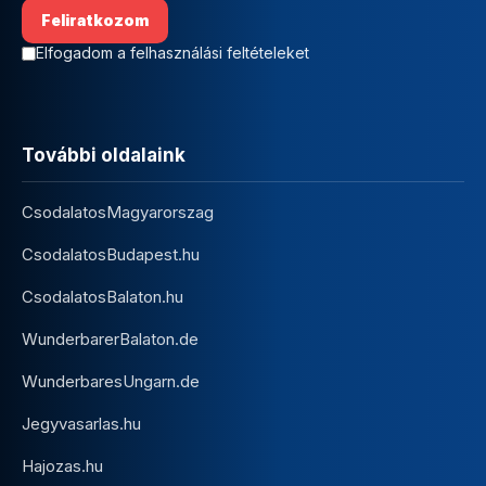
Elfogadom a felhasználási feltételeket
További oldalaink
CsodalatosMagyarorszag
CsodalatosBudapest.hu
CsodalatosBalaton.hu
WunderbarerBalaton.de
WunderbaresUngarn.de
Jegyvasarlas.hu
Hajozas.hu