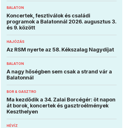
BALATON
Koncertek, fesztiválok és családi
programok a Balatonnál 2026. augusztus 3.
és 9. között
HAJÓZÁS
Az RSM nyerte az 58. Kékszalag Nagydíjat
BALATON
A nagy hőségben sem csak a strand vár a
Balatonnál
BOR & GASZTRO
Ma kezdődik a 34. Zalai Borcégér: öt napon
át borok, koncertek és gasztroélmények
Keszthelyen
HÉVÍZ