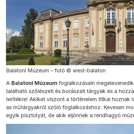
Balatoni Múzeum – fotó © west-balaton
A
Balatoni Múzeum
foglalkozásain megelevenedik 
található szőlészeti és borászati tárgyak és a hoz
terítékre! Akiket viszont a történelem titkai hoznak 
as műtárgyakról szóló foglalkozáshoz. Kevesen mo
egyik pisztolyát, de akik eljönnek a rendhagyó múze