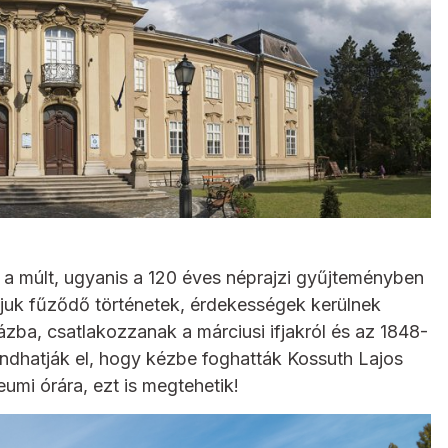
a múlt, ugyanis a 120 éves néprajzi gyűjteményben
zájuk fűződő történetek, érdekességek kerülnek
lázba, csatlakozzanak a márciusi ifjakról és az 1848-
ndhatják el, hogy kézbe foghatták Kossuth Lajos
umi órára, ezt is megtehetik!