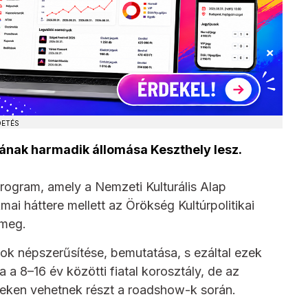
DETÉS
nak harmadik állomása Keszthely lesz.
gram, amely a Nemzeti Kulturális Alap
ai háttere mellett az Örökség Kultúrpolitikai
 meg.
k népszerűsítése, bemutatása, s ezáltal ezek
 a 8–16 év közötti fiatal korosztály, de az
yeken vehetnek részt a roadshow-k során.