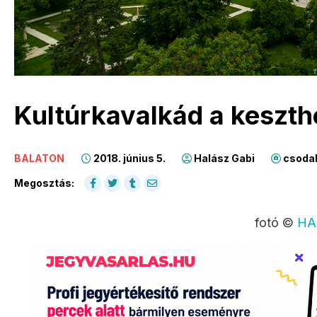
Kultúrkavalkád a keszt
BALATON
2018. június 5.
Halász Gabi
csodal
Megosztás:
fotó ©
HA