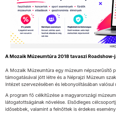
HIR
A Mozaik Múzeumtúra 2018 tavaszi Roadshow-já
A Mozaik Múzeumtúra egy múzeum népszerűsítő pro
támogatásával jött létre és a Néprajzi Múzeum szakm
Intézet szervezésében és lebonyolításában valósul
A program fő célkitűzése a magyarországi múzeumo
látogatottságának növelése. Elsődleges célcsoportja
idősebbek, valamint a felnőttek is érdekes esemén