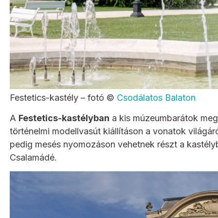
Festetics-kastély – fotó ©
Csodálatos Balaton
A
Festetics-kastélyban
a kis múzeumbarátok megis
történelmi modellvasút kiállításon a vonatok világ
pedig mesés nyomozáson vehetnek részt a kastélyba
Csalamádé.