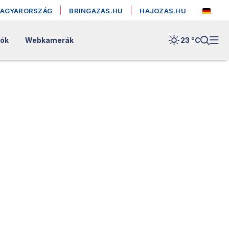
MAGYARORSZÁG
BRINGAZAS.HU
HAJOZAS.HU
lók
Webkamerák
23 °
C