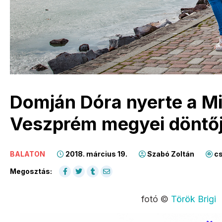
Domján Dóra nyerte a Mi
Veszprém megyei döntőj
BALATON
2018. március 19.
Szabó Zoltán
cs
Megosztás:
fotó ©
Török Brigi