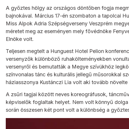
A győztes hölgy az országos döntőben fogja megmé
bajnokával. Március 17-én szombaton a tapolcai Hun
Miss Alpok Adria Szépségverseny Veszprém megyei 
méretet meg az eseményen mely fővédnöke Fenyves
Elnöke volt.
Teljesen megtelt a Hunguest Hotel Pelion konferen
versenyzők különböző ruhakölteményekben vonultak 
versenyről és bemutatták a Megye szívükhöz legköz
színvonalas tánc és kulturális jellegű műsorokkal s
háziasszonya Kustánczi Lia volt aki tovább növelte
A zsűri tagjai között neves koreográfusok, táncm
képviselők foglaltak helyet. Nem volt könnyű dolga
során összesen két pont volt a különbség a győztes