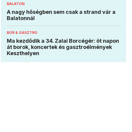
BALATON
A nagy hőségben sem csak a strand vár a
Balatonnál
BOR & GASZTRO
Ma kezdődik a 34. Zalai Borcégér: öt napon
át borok, koncertek és gasztroélmények
Keszthelyen