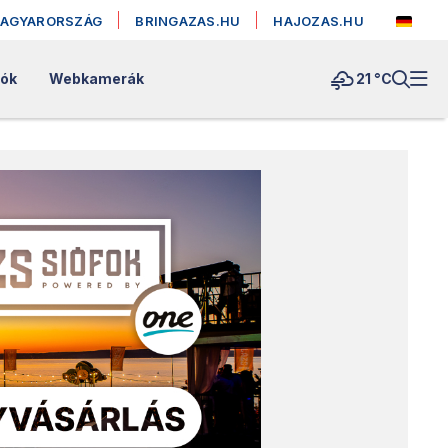
MAGYARORSZÁG
BRINGAZAS.HU
HAJOZAS.HU
lók
Webkamerák
21 °
C