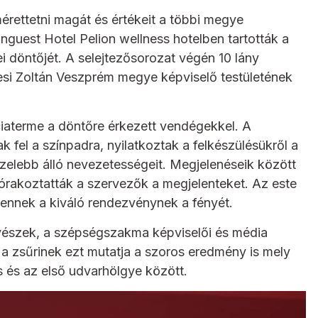
rettetni magát és értékeit a többi megye
guest Hotel Pelion wellness hotelben tartották a
döntőjét. A selejtezősorozat végén 10 lány
i Zoltán Veszprém megye képviselő testületének
ciaterme a döntőre érkezett vendégekkel. A
fel a színpadra, nyilatkoztak a felkészülésükről a
elebb álló nevezetességeit. Megjelenéseik között
zórakoztatták a szervezők a megjelenteket. Az este
 ennek a kiváló rendezvénynek a fényét.
űvészek, a szépségszakma képviselői és média
 a zsűrinek ezt mutatja a szoros eredmény is mely
 és az első udvarhölgye között.