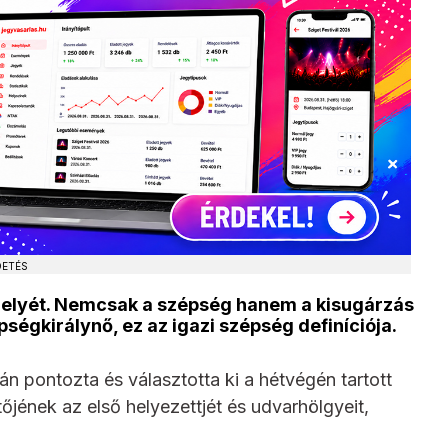
DETÉS
 helyét. Nemcsak a szépség hanem a kisugárzás
pségkirálynő, ez az igazi szépség definíciója.
án pontozta és választotta ki a hétvégén tartott
jének az első helyezettjét és udvarhölgyeit,