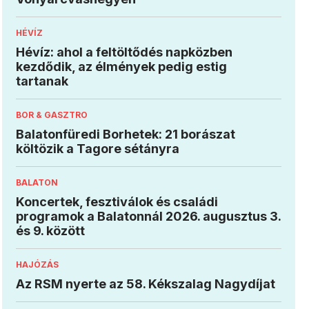
HÉVÍZ
Hévíz: ahol a feltöltődés napközben
kezdődik, az élmények pedig estig
tartanak
BOR & GASZTRO
Balatonfüredi Borhetek: 21 borászat
költözik a Tagore sétányra
BALATON
Koncertek, fesztiválok és családi
programok a Balatonnál 2026. augusztus 3.
és 9. között
HAJÓZÁS
Az RSM nyerte az 58. Kékszalag Nagydíjat