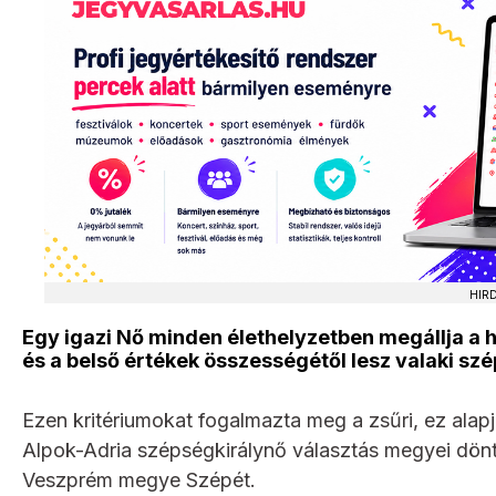
HIR
Egy igazi Nő minden élethelyzetben megállja a
és a belső értékek összességétől lesz valaki szé
Ezen kritériumokat fogalmazta meg a zsűri, ez alapj
Alpok-Adria szépségkirálynő választás megyei döntő
Veszprém megye Szépét.