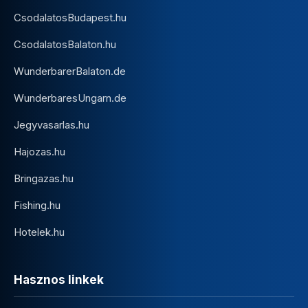
CsodalatosBudapest.hu
CsodalatosBalaton.hu
WunderbarerBalaton.de
WunderbaresUngarn.de
Jegyvasarlas.hu
Hajozas.hu
Bringazas.hu
Fishing.hu
Hotelek.hu
Hasznos linkek