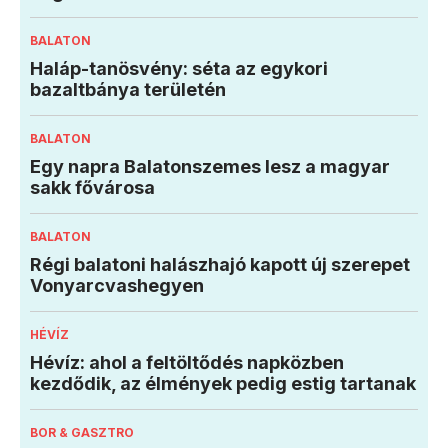
BALATON
Haláp-tanösvény: séta az egykori
bazaltbánya területén
BALATON
Egy napra Balatonszemes lesz a magyar
sakk fővárosa
BALATON
Régi balatoni halászhajó kapott új szerepet
Vonyarcvashegyen
HÉVÍZ
Hévíz: ahol a feltöltődés napközben
kezdődik, az élmények pedig estig tartanak
BOR & GASZTRO