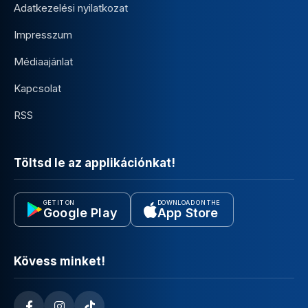
Adatkezelési nyilatkozat
Impresszum
Médiaajánlat
Kapcsolat
RSS
Töltsd le az applikációnkat!
GET IT ON
DOWNLOAD ON THE
Google Play
App Store
Kövess minket!