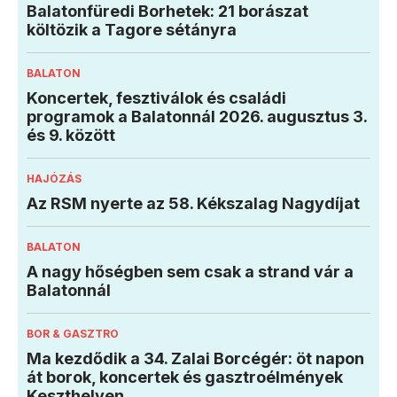
Balatonfüredi Borhetek: 21 borászat
költözik a Tagore sétányra
BALATON
Koncertek, fesztiválok és családi
programok a Balatonnál 2026. augusztus 3.
és 9. között
HAJÓZÁS
Az RSM nyerte az 58. Kékszalag Nagydíjat
BALATON
A nagy hőségben sem csak a strand vár a
Balatonnál
BOR & GASZTRO
Ma kezdődik a 34. Zalai Borcégér: öt napon
át borok, koncertek és gasztroélmények
Keszthelyen