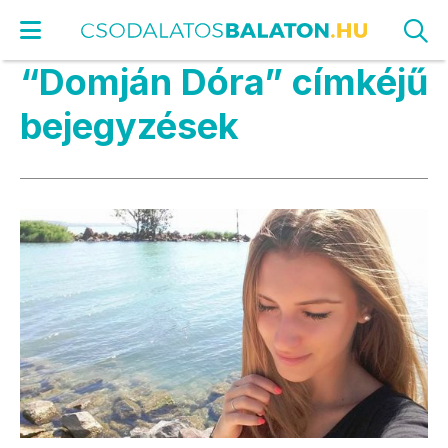
“Domján Dóra” címkéjű
bejegyzések