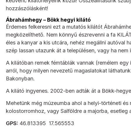
kedvenc kilátóhelyeink közül! Összeállításunk szubj
hozzászólásként!
Ábrahámhegy – Bökk hegyi kilátó
Érdemes felkeresni ezt a mutatós kilátót Ábrahámhegy
megközelíthető. Nem könnyű észrevenni a fa KILÁTÓ
éles a kanyar a kis utcára, nehéz megállni autóval
szép lassan utazunk át a településen, vagy ha nem 
A kilátóban remek fémtáblák vannak (remélem egy id
arról, hogy milyen nevezetű magaslatokat láthatunk, 
Bakonyban.
A kilátó ingyenes. 2002-ben adták át a Bökk-hegye
Mehetünk még múzeumba ahol a helyi-történeti és mű
kolostorromhoz, vagy Salföldre a majorba, esetleg
GPS:
46.813395 17.565553