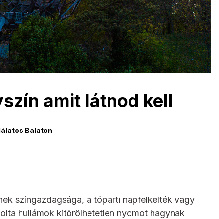
yszín amit látnod kell
álatos Balaton
rének színgazdagsága, a tóparti napfelkelték vagy
csolta hullámok kitörölhetetlen nyomot hagynak