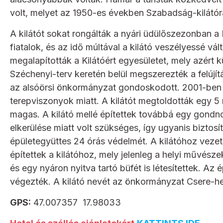
volt, melyet az 1950-es években Szabadság-kilátóra
A kilátót sokat rongálták a nyári üdülőszezonban 
fiatalok, és az idő múltával a kilátó veszélyessé vá
megalapították a Kilátóért egyesületet, mely azért k
Széchenyi-terv keretén belül megszerezték a felújítá
az alsóörsi önkormányzat gondoskodott. 2001-ben m
terepviszonyok miatt. A kilátót megtoldották egy 5 m
magas. A kilátó mellé építettek továbbá egy gondn
elkerülése miatt volt szükséges, így ugyanis biztosít
épületegyüttes 24 órás védelmét. A kilátóhoz vezető ut
építettek a kilátóhoz, mely jelenleg a helyi művész
és egy nyáron nyitva tartó büfét is létesítettek. Az
végezték. A kilátó nevét az önkormányzat Csere-hegy
GPS:
47.007357 17.98033