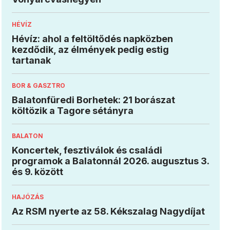
HÉVÍZ
Hévíz: ahol a feltöltődés napközben
kezdődik, az élmények pedig estig
tartanak
BOR & GASZTRO
Balatonfüredi Borhetek: 21 borászat
költözik a Tagore sétányra
BALATON
Koncertek, fesztiválok és családi
programok a Balatonnál 2026. augusztus 3.
és 9. között
HAJÓZÁS
Az RSM nyerte az 58. Kékszalag Nagydíjat