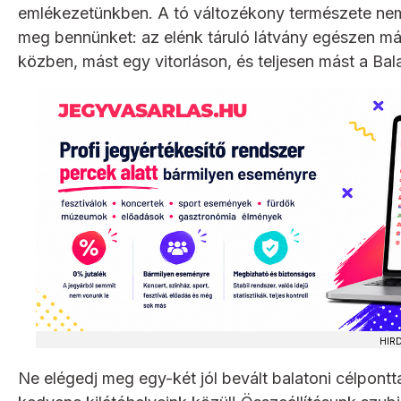
emlékezetünkben. A tó változékony természete nem 
meg bennünket: az elénk táruló látvány egészen más
közben, mást egy vitorláson, és teljesen mást a Ba
HIR
Ne elégedj meg egy-két jól bevált balatoni célpontt