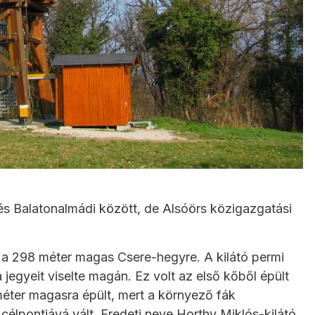
 és Balatonalmádi között, de Alsóörs közigazgatási
, a 298 méter magas Csere-hegyre. A kilátó permi
jegyeit viselte magán. Ez volt az első kőből épült
 méter magasra épült, mert a környező fák
célpontjává vált. Eredeti neve Horthy Miklós-kilátó