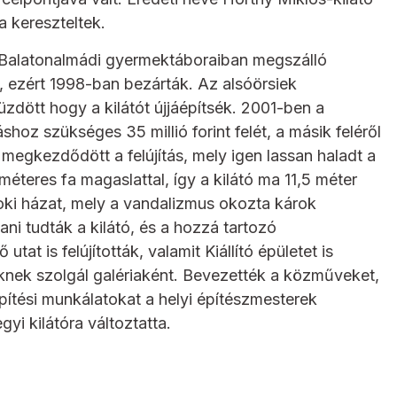
 kereszteltek.
a Balatonalmádi gyermektáboraiban megszálló
lt, ezért 1998-ban bezárták. Az alsóörsiek
üzdött hogy a kilátót újjáépítsék. 2001-ben a
shoz szükséges 35 millió forint felét, a másik feléről
egkezdődött a felújítás, mely igen lassan haladt a
éteres fa magaslattal, így a kilátó ma 11,5 méter
oki házat, mely a vandalizmus okozta károk
ani tudták a kilátó, és a hozzá tartozó
at is felújították, valamit Kiállító épületet is
eknek szolgál galériaként. Bevezették a közműveket,
 építési munkálatokat a helyi építészmesterek
i kilátóra változtatta.