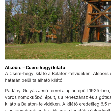
Alsóörs – Csere hegyi kilátó
A Csere-hegyi kilátó a Balaton-felvidéken, Alsóörs
határán belül található kilátó.
Padányi Gulyás Jenő tervei alapján épült 1935-ben
vörös homokkőből épült, s a reneszánsz és a gótika 
kilátó a Balaton-felvidéken. A kilátó eredetileg 6,5
alacsonyabbak voltak. Hamar a turisták közkedvelt 