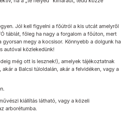
ektív, ha a „te helyed” kimaradt, tedd közzé
en. Jól kell figyelni a főútról a kis utcát amelyről
 táblát, főleg ha nagy a forgalom a főúton, mert
 ha gyorsan megy a kocsisor. Könnyebb a dolgunk ha
is autóval közlekedünk!
eig még ott is lesznek!), amelyek tájékoztatnak
akár a Balcsi túloldalán, akár a felvidéken, vagy a
n.
vészi kiállítás látható, vagy a közeli
 az arborétumba.