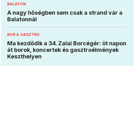
BALATON
A nagy hőségben sem csak a strand vár a
Balatonnál
BOR & GASZTRO
Ma kezdődik a 34. Zalai Borcégér: öt napon
át borok, koncertek és gasztroélmények
Keszthelyen