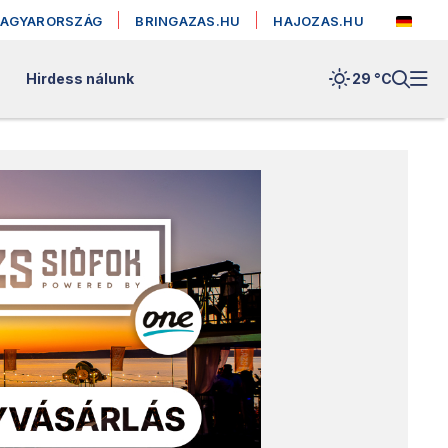
MAGYARORSZÁG
BRINGAZAS.HU
HAJOZAS.HU
Hirdess nálunk
29 °
C