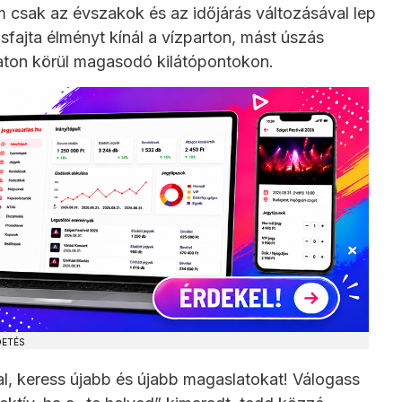
csak az évszakok és az időjárás változásával lep
fajta élményt kínál a vízparton, mást úszás
laton körül magasodó kilátópontokon.
DETÉS
al, keress újabb és újabb magaslatokat! Válogass