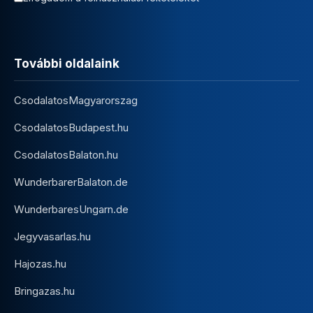
További oldalaink
CsodalatosMagyarorszag
CsodalatosBudapest.hu
CsodalatosBalaton.hu
WunderbarerBalaton.de
WunderbaresUngarn.de
Jegyvasarlas.hu
Hajozas.hu
Bringazas.hu