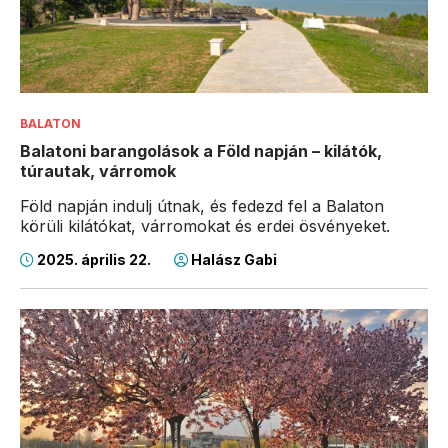
BALATON
Balatoni barangolások a Föld napján – kilátók,
túrautak, várromok
Föld napján indulj útnak, és fedezd fel a Balaton
körüli kilátókat, várromokat és erdei ösvényeket.
2025. április 22.
Halász Gabi