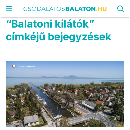
“Balatoni kilátók”
címkéjű bejegyzések