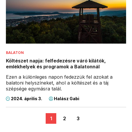
BALATON
Költészet napja: felfedezésre váró kilátók,
emlékhelyek és programok a Balatonnál
Ezen a különleges napon fedezzük fel azokat a
balatoni helyszíneket, ahol a költészet és a táj
szépsége egymásra talál.
2024. április 3.
Halász Gabi
1
2
3