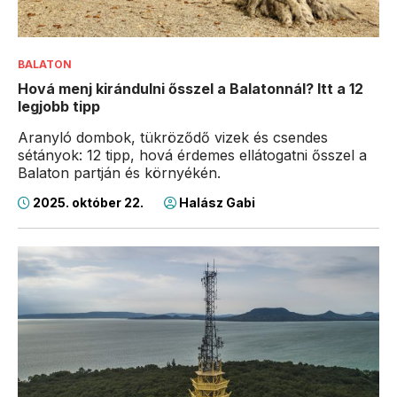
BALATON
Hová menj kirándulni ősszel a Balatonnál? Itt a 12
legjobb tipp
Aranyló dombok, tükröződő vizek és csendes
sétányok: 12 tipp, hová érdemes ellátogatni ősszel a
Balaton partján és környékén.
2025. október 22.
Halász Gabi