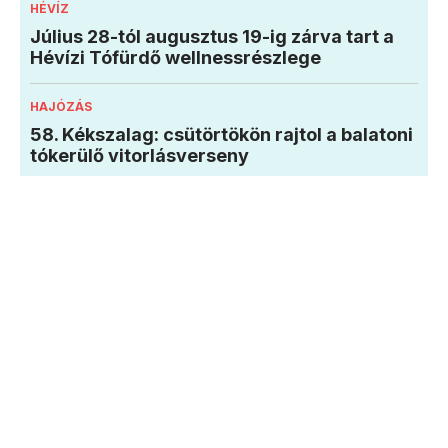
HÉVÍZ
Július 28-tól augusztus 19-ig zárva tart a
Hévízi Tófürdő wellnessrészlege
HAJÓZÁS
58. Kékszalag: csütörtökön rajtol a balatoni
tókerülő vitorlásverseny