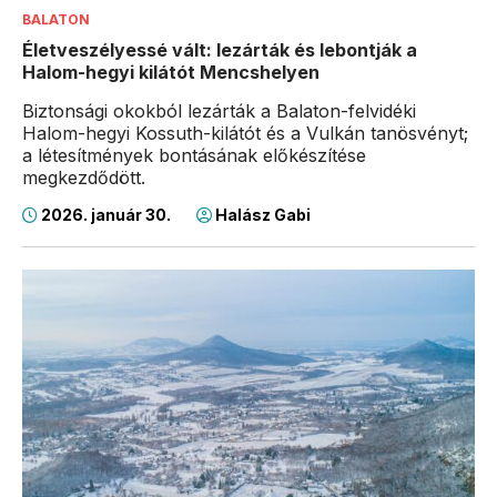
BALATON
Életveszélyessé vált: lezárták és lebontják a
Halom-hegyi kilátót Mencshelyen
Biztonsági okokból lezárták a Balaton-felvidéki
Halom-hegyi Kossuth-kilátót és a Vulkán tanösvényt;
a létesítmények bontásának előkészítése
megkezdődött.
2026. január 30.
Halász Gabi