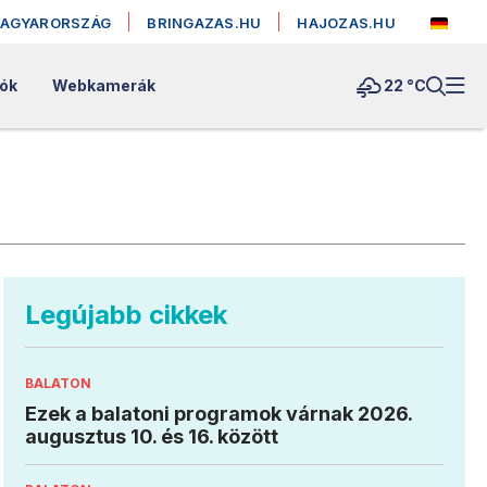
MAGYARORSZÁG
BRINGAZAS.HU
HAJOZAS.HU
lók
Webkamerák
22 °
C
Legújabb cikkek
BALATON
Ezek a balatoni programok várnak 2026.
augusztus 10. és 16. között