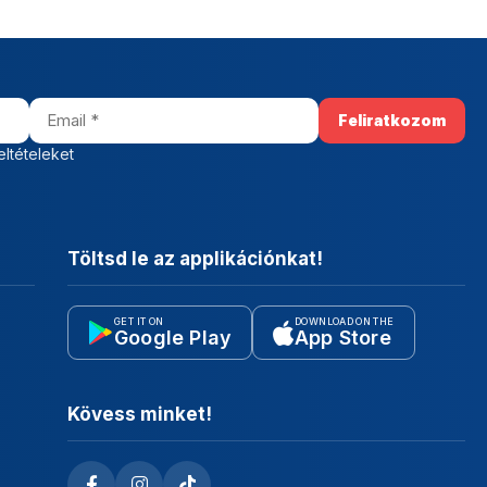
eltételeket
Töltsd le az applikációnkat!
GET IT ON
DOWNLOAD ON THE
Google Play
App Store
Kövess minket!