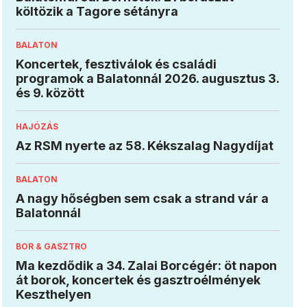
költözik a Tagore sétányra
BALATON
Koncertek, fesztiválok és családi
programok a Balatonnál 2026. augusztus 3.
és 9. között
HAJÓZÁS
Az RSM nyerte az 58. Kékszalag Nagydíjat
BALATON
A nagy hőségben sem csak a strand vár a
Balatonnál
BOR & GASZTRO
Ma kezdődik a 34. Zalai Borcégér: öt napon
át borok, koncertek és gasztroélmények
Keszthelyen