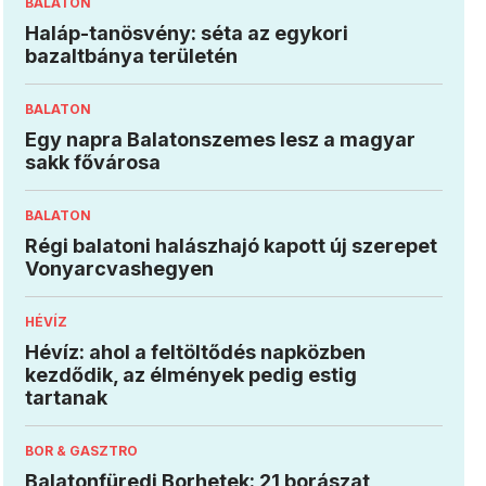
BALATON
Haláp-tanösvény: séta az egykori
bazaltbánya területén
BALATON
Egy napra Balatonszemes lesz a magyar
sakk fővárosa
BALATON
Régi balatoni halászhajó kapott új szerepet
Vonyarcvashegyen
HÉVÍZ
Hévíz: ahol a feltöltődés napközben
kezdődik, az élmények pedig estig
tartanak
BOR & GASZTRO
Balatonfüredi Borhetek: 21 borászat