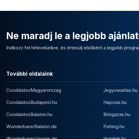
Ne maradj le a legjobb ajánlat
Iratkozz fel hírlevelünkre, és értesülj elsőként a legjobb program
További oldalaink
CsodalatosMagyarorszag
Jegyvasarlas.hu
CsodalatosBudapest.hu
Hajozas.hu
CsodalatosBalaton.hu
Bringazas.hu
WunderbarerBalaton.de
Fishing.hu
WunderbaresUngarn.de
Hotelek.hu