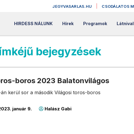
JEGYVASARLAS.HU
CSODÁLATOS 
HIRDESS NÁLUNK
Hírek
Programok
Látniva
címkéjű bejegyzések
toros-boros 2023 Balatonvilágos
-án kerül sor a második Világosi toros-boros
023. január 9.
Halász Gabi