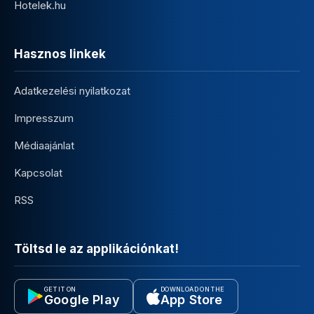
Hotelek.hu
Hasznos linkek
Adatkezelési nyilatkozat
Impresszum
Médiaajánlat
Kapcsolat
RSS
Töltsd le az applikációnkat!
GET IT ON
DOWNLOAD ON THE
Google Play
App Store