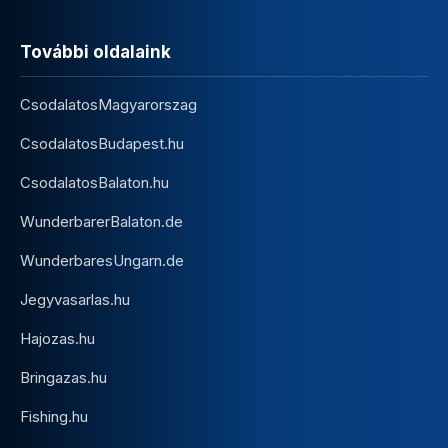
További oldalaink
CsodalatosMagyarorszag
CsodalatosBudapest.hu
CsodalatosBalaton.hu
WunderbarerBalaton.de
WunderbaresUngarn.de
Jegyvasarlas.hu
Hajozas.hu
Bringazas.hu
Fishing.hu