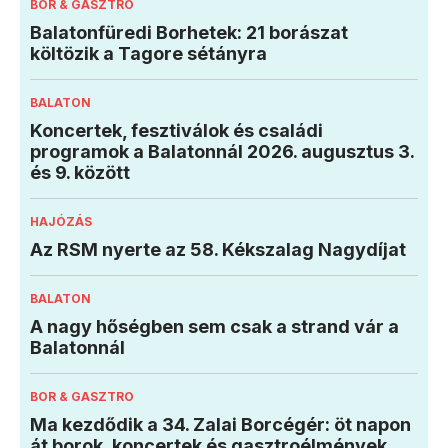
BOR & GASZTRO
Balatonfüredi Borhetek: 21 borászat
költözik a Tagore sétányra
BALATON
Koncertek, fesztiválok és családi
programok a Balatonnál 2026. augusztus 3.
és 9. között
HAJÓZÁS
Az RSM nyerte az 58. Kékszalag Nagydíjat
BALATON
A nagy hőségben sem csak a strand vár a
Balatonnál
BOR & GASZTRO
Ma kezdődik a 34. Zalai Borcégér: öt napon
át borok, koncertek és gasztroélmények