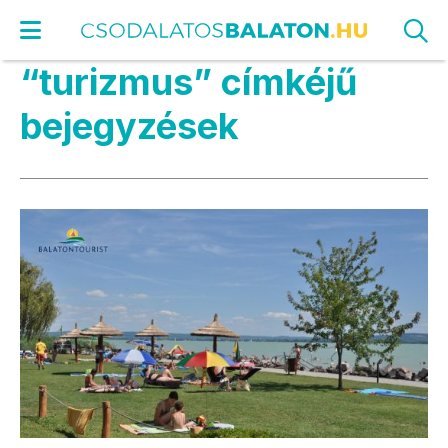
“turizmus” címkéjű
bejegyzések