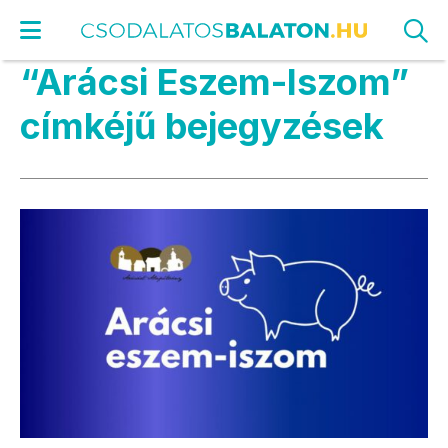
“Arácsi Eszem-Iszom”
címkéjű bejegyzések