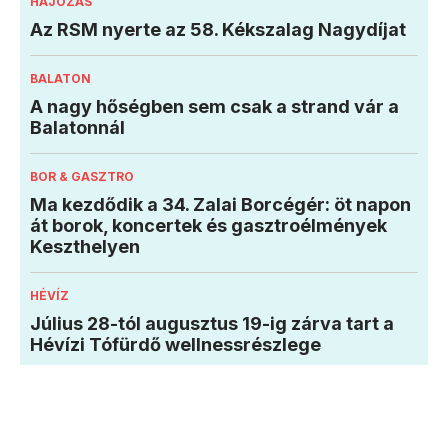
HAJÓZÁS
Az RSM nyerte az 58. Kékszalag Nagydíjat
BALATON
A nagy hőségben sem csak a strand vár a
Balatonnál
BOR & GASZTRO
Ma kezdődik a 34. Zalai Borcégér: öt napon
át borok, koncertek és gasztroélmények
Keszthelyen
HÉVÍZ
Július 28-tól augusztus 19-ig zárva tart a
Hévízi Tófürdő wellnessrészlege