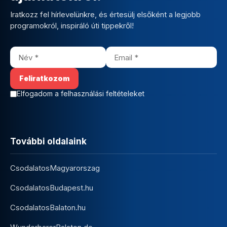
Iratkozz fel hírlevelünkre, és értesülj elsőként a legjobb
programokról, inspiráló úti tippekről!
Elfogadom a felhasználási feltételeket
További oldalaink
CsodalatosMagyarorszag
CsodalatosBudapest.hu
CsodalatosBalaton.hu