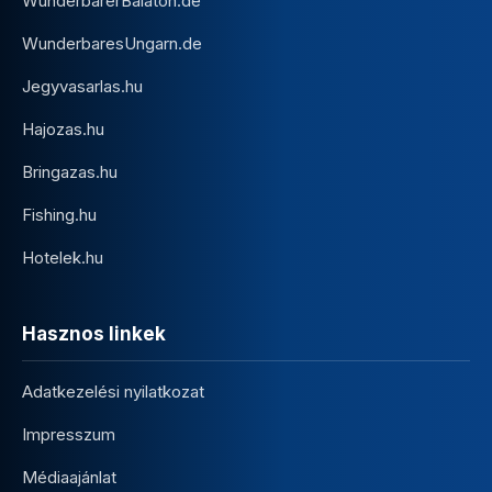
WunderbarerBalaton.de
WunderbaresUngarn.de
Jegyvasarlas.hu
Hajozas.hu
Bringazas.hu
Fishing.hu
Hotelek.hu
Hasznos linkek
Adatkezelési nyilatkozat
Impresszum
Médiaajánlat